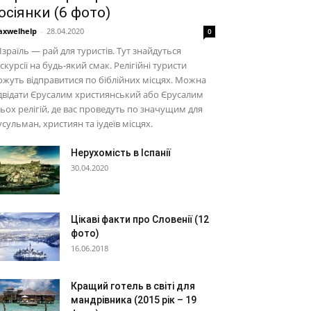
осіянки (6 фото)
xwelhelp
-
28.04.2020
0
 Ізраїль — рай для туристів. Тут знайдуться
скурсії на будь-який смак. Релігійні туристи
жуть відправитися по біблійних місцях. Можна
двідати Єрусалим християнський або Єрусалим
ьох релігій, де вас проведуть по значущим для
сульман, християн та іудеїв місцях.
Нерухомість в Іспанії
30.04.2020
Цікаві факти про Словенії (12
фото)
16.06.2018
Кращий готель в світі для
мандрівника (2015 рік – 19