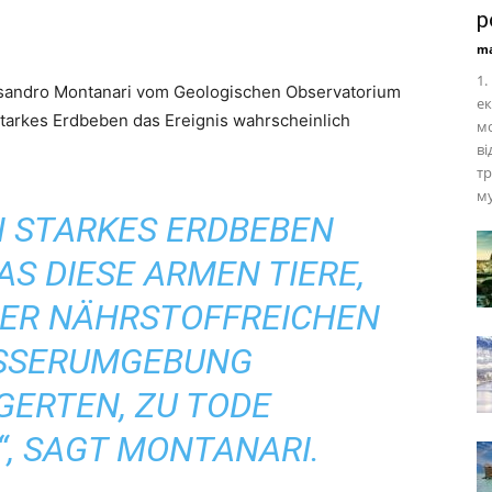
р
ma
1.
essandro Montanari vom Geologischen Observatorium
ек
starkes Erdbeben das Ereignis wahrscheinlich
мо
ві
тр
му
N STARKES ERDBEBEN
AS DIESE ARMEN TIERE,
 DER NÄHRSTOFFREICHEN
SSERUMGEBUNG
ERTEN, ZU TODE
, SAGT MONTANARI.