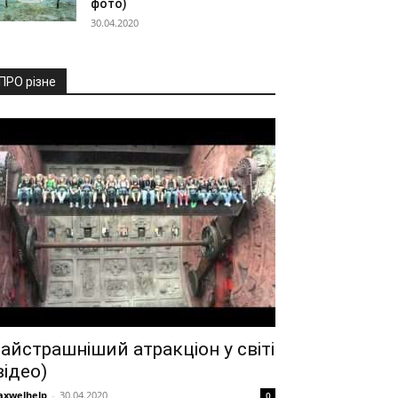
фото)
30.04.2020
ПРО різне
айстрашніший атракціон у світі
відео)
xwelhelp
-
30.04.2020
0