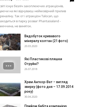
світі існує безліч захоплюючих атракціонів,
даючи на які відчуваєш неймовірний прилив
реналіну. Так от і атракціон Talocan, що
аходиться в парку розваг Phantasialand -
меччина, не виняток.
Видобуток кривавого
мінералу колтан (21 фото)
20.03.2020
Які Пластикові пляшки
Отруйні?
26.07.2018
Храм Ангкор-Ват – вигляд
зверху (фото дня – 17.09.2014
року)
30.04.2020
Прийом бабіта компанією