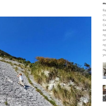
ma
Бу
ст
Ки
Сі
ва
пр
оп
п
пі
ук