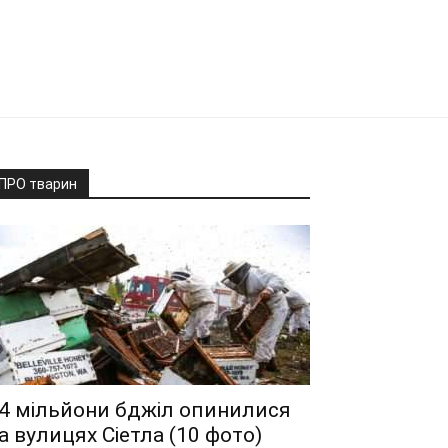
ПРО тварин
4 мільйони бджіл опинилися
а вулицях Сіетла (10 фото)