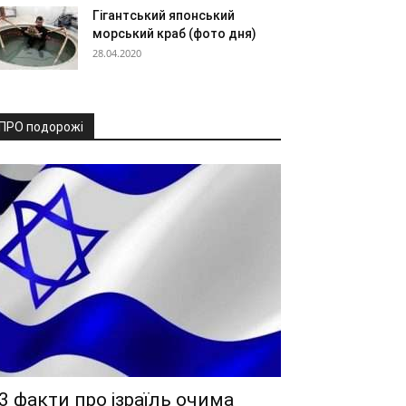
Гігантський японський
морський краб (фото дня)
28.04.2020
ПРО подорожі
3 факти про ізраїль очима