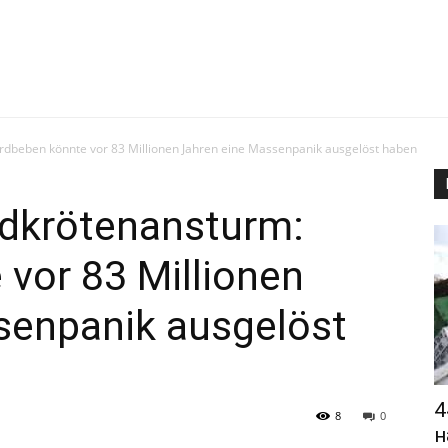
Erdbeben könnte vor 83 Millionen Jahren eine Massenpanik ausgelöst haben
ildkrötenansturm:
vor 83 Millionen
senpanik ausgelöst
4
8
0
н