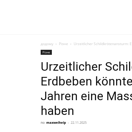
додому
Різне
Urzeitlicher Schildkrötenansturm: 
Різне
Urzeitlicher Sch
Erdbeben könnte 
Jahren eine Mas
haben
по
maxwelhelp
-
22.11.2025