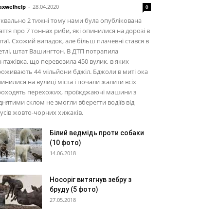
xwelhelp
-
28.04.2020
0
квально 2 тижні тому нами була опублікована
аття про 7 тоннах риби, які опинилися на дорозі в
таї. Схожий випадок, але більш плачевні стався в
етлі, штат Вашингтон. В ДТП потрапила
нтажівка, що перевозила 450 вулик, в яких
оживають 44 мільйони бджіл. Бджоли в миті ока
инилися на вулиці міста і почали жалити всіх
роходять перехожих, проїжджаючі машини з
днятими склом не змогли вберегти водіїв від
усів жовто-чорних хижаків.
Білий ведмідь проти собаки
(10 фото)
14.06.2018
Носоріг витягнув зебру з
бруду (5 фото)
27.05.2018