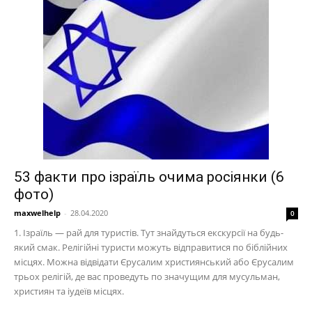
53 факти про ізраїль очима росіянки (6
фото)
maxwelhelp
-
28.04.2020
0
1. Ізраїль — рай для туристів. Тут знайдуться екскурсії на будь-
який смак. Релігійні туристи можуть відправитися по біблійних
місцях. Можна відвідати Єрусалим християнський або Єрусалим
трьох релігій, де вас проведуть по значущим для мусульман,
християн та іудеїв місцях.