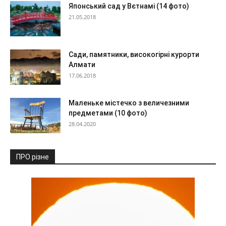
Японський сад у Вєтнамі (14 фото)
21.05.2018
Сади, памятники, високогірні курорти
Алмати
17.06.2018
Маленьке містечко з величезними
предметами (10 фото)
28.04.2020
ПРО різне