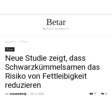
Betar
багато цікавого
додому
Різне
Різне
Neue Studie zeigt, dass
Schwarzkümmelsamen das
Risiko von Fettleibigkeit
reduzieren
по
maxwelhelp
-
22.11.2025
7
0