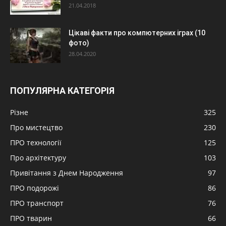
21.04.2018
Цікаві факти про компютерних іграх (10
фото)
28.04.2020
ПОПУЛЯРНА КАТЕГОРІЯ
Різне
325
Про мистецтво
230
ПРО технології
125
Про архітектуру
103
Привітання з Днем Народження
97
ПРО подорожі
86
ПРО транспорт
76
ПРО тварин
66