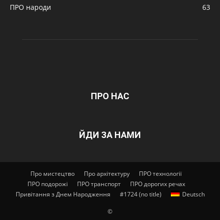
ПРО народи
63
ПРО НАС
ЙДИ ЗА НАМИ
Про мистецтво
Про архітектуру
ПРО технології
ПРО подорожі
ПРО транспорт
ПРО дорогих речах
Привітання з Днем Народження
#1724 (no title)
Deutsch
©