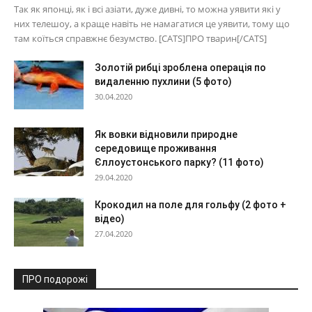
Так як японці, як і всі азіати, дуже дивні, то можна уявити які у
них телешоу, а краще навіть не намагатися це уявити, тому що
там коїться справжнє безумство. [CATS]ПРО тварин[/CATS]
Золотій рибці зроблена операція по
видаленню пухлини (5 фото)
30.04.2020
Як вовки відновили природне
середовище проживання
Єллоустонського парку? (11 фото)
29.04.2020
Крокодил на поле для гольфу (2 фото +
відео)
27.04.2020
ПРО подорожі