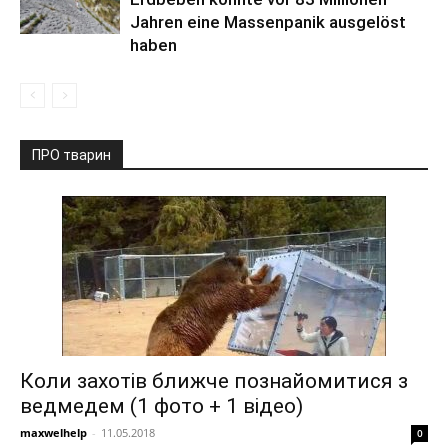
Jahren eine Massenpanik ausgelöst
haben
ПРО тварин
Коли захотів ближче познайомитися з
ведмедем (1 фото + 1 відео)
maxwelhelp
-
11.05.2018
0