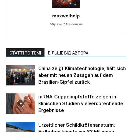
maxwelhelp
https://ttt.1ca.com.ua
СТАТТІ ПО ТЕМІ
БІЛЬШЕ ВІД АВТОРА
China zeigt Klimatechnologie, hält sich
aber mit neuen Zusagen auf dem
Brasilien-Gipfel zurück
mRNA-Grippeimpfstoffe zeigen in
klinischen Studien vielversprechende
Ergebnisse
Urzeitlicher Schildkrötenansturm:
Erdbeben könnte vor 83 Millionen