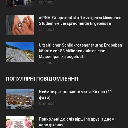
22.11.2025
mRNA-Grippeimpfstoffe zeigen in klinischen
Studien vielversprechende Ergebnisse
22.11.2025
Urzeitlicher Schildkrötenansturm: Erdbeben
könnte vor 83 Millionen Jahren eine
Massenpanik ausgelöst...
22.11.2025
ПОПУЛЯРНІ ПОВІДОМЛЕННЯ
Неймовірні плаваючі міста Китаю (11
фото)
30.04.2020
Прикольні до сліз вірші подрузі з днем
народження