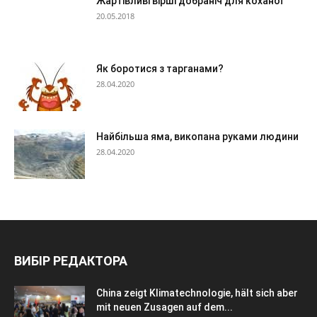
Жартівливі вірші добраніч для коханої
20.05.2018
Як боротися з тарганами?
28.04.2020
Найбільша яма, викопана руками людини
28.04.2020
ВИБІР РЕДАКТОРА
China zeigt Klimatechnologie, hält sich aber
mit neuen Zusagen auf dem...