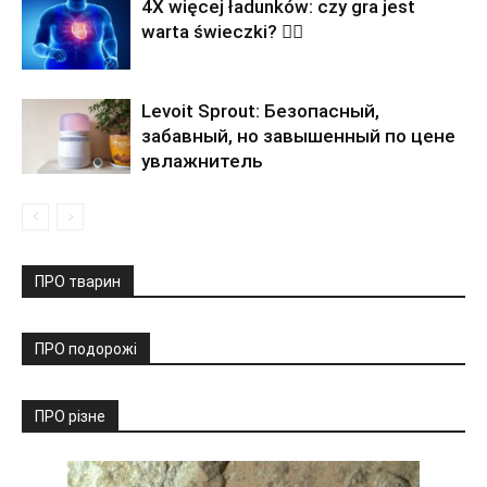
4X więcej ładunków: czy gra jest
warta świeczki? 🏃‍♂️
Levoit Sprout: Безопасный,
забавный, но завышенный по цене
увлажнитель
ПРО тварин
ПРО подорожі
ПРО різне