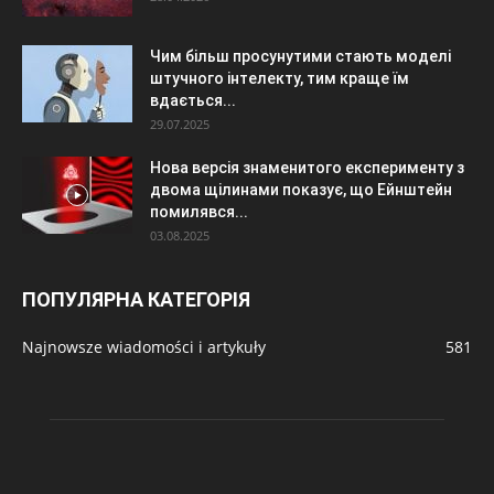
Чим більш просунутими стають моделі
штучного інтелекту, тим краще їм
вдається...
29.07.2025
Нова версія знаменитого експерименту з
двома щілинами показує, що Ейнштейн
помилявся...
03.08.2025
ПОПУЛЯРНА КАТЕГОРІЯ
Najnowsze wiadomości i artykuły
581