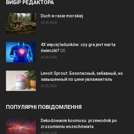
ВИБІР РЕДАКТОРА
Duch w rasie morskiej
26.05.2026
4X więcej ładunków: czy gra jest warta
świeczki? 🏃‍♂️
26.05.2026
Levoit Sprout: Безопасный, забавный, но
завышенный по цене увлажнитель
25.05.2026
ПОПУЛЯРНІ ПОВІДОМЛЕННЯ
Dekodowanie kosmosu: przewodnik po
zrozumieniu wszechświata
28.04.2026