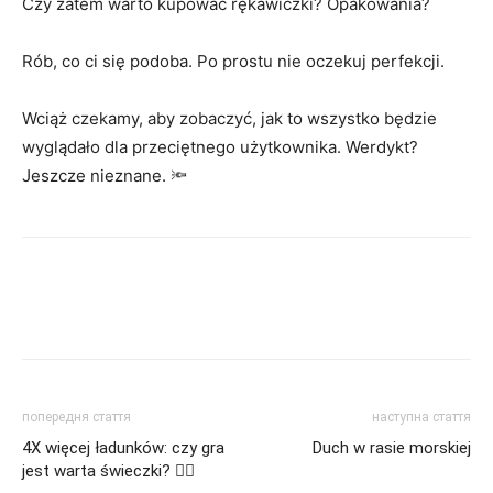
Czy zatem warto kupować rękawiczki? Opakowania?
Rób, co ci się podoba. Po prostu nie oczekuj perfekcji.
Wciąż czekamy, aby zobaczyć, jak to wszystko będzie
wyglądało dla przeciętnego użytkownika. Werdykt?
Jeszcze nieznane. 🔦
попередня стаття
наступна стаття
4X więcej ładunków: czy gra
Duch w rasie morskiej
jest warta świeczki? 🏃‍♂️