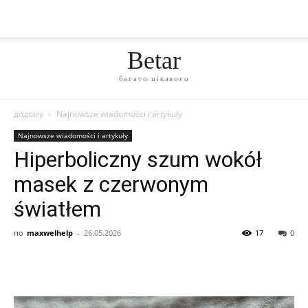
Betar
багато цікавого
додому
Najnowsze wiadomości i artykuły
Najnowsze wiadomości i artykuły
Hiperboliczny szum wokół
masek z czerwonym
światłem
по
maxwelhelp
-
26.05.2026
17
0