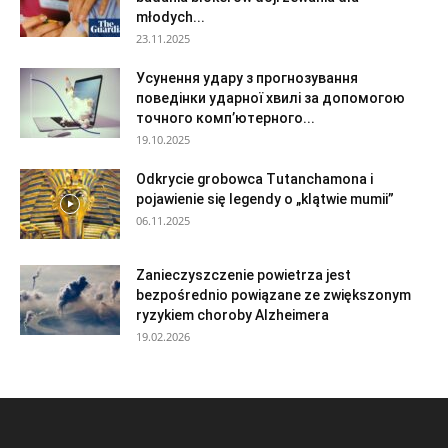
młodych...
23.11.2025
Усунення удару з прогнозування
поведінки ударної хвилі за допомогою
точного комп’ютерного...
19.10.2025
Odkrycie grobowca Tutanchamona i
pojawienie się legendy o „klątwie mumii”
06.11.2025
Zanieczyszczenie powietrza jest
bezpośrednio powiązane ze zwiększonym
ryzykiem choroby Alzheimera
19.02.2026