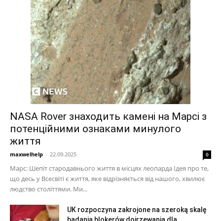
NASA Rover знаходить камені на Марсі з
потенційними ознаками минулого
життя
maxwelhelp
-
22.09.2025
0
Марс: Шепіт стародавнього життя в місцях леопарда Ідея про те,
що десь у Всесвіті є життя, яке відрізняється від нашого, хвилює
людство століттями. Ми...
UK rozpoczyna zakrojone na szeroką skalę
badania blokerów dojrzewania dla