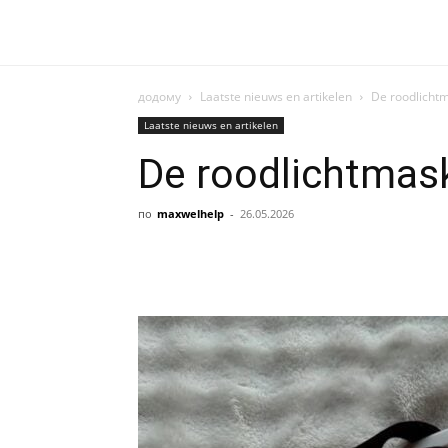
додому
Laatste nieuws en artikelen
De roodlicht
Laatste nieuws en artikelen
De roodlichtmas
по
maxwelhelp
-
26.05.2026