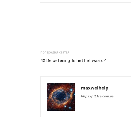
попередня стаття
4X De oefening. Is het het waard?
maxwelhelp
https://ttt.1ca.com.ua