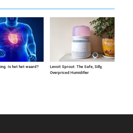
ing. Is het het waard?
Levoit Sprout: The Safe, Silly,
Overpriced Humidifier