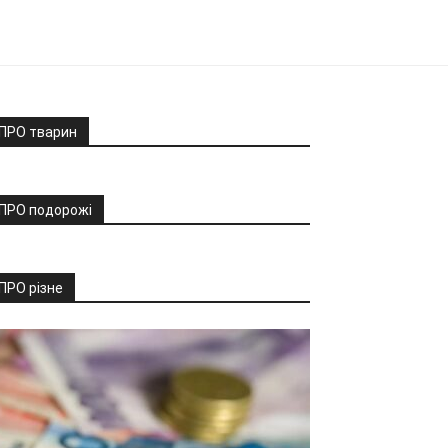
ПРО тварин
ПРО подорожі
ПРО різне