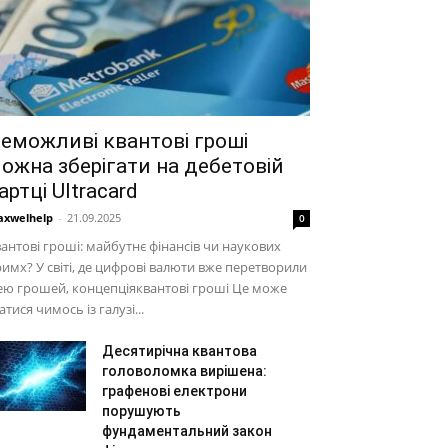
еможливі квантові гроші
ожна зберігати на дебетовій
артці Ultracard
xwelhelp
-
21.09.2025
0
антові гроші: майбутнє фінансів чи наукових
имх? У світі, де цифрові валюти вже перетворили
ею грошей, концепціяквантові гроші Це може
атися чимось із галузі...
Десятирічна квантова
головоломка вирішена:
графенові електрони
порушують
фундаментальний закон