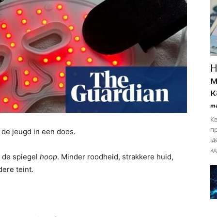
Н
м
к
ma
Кв
пр
 de jeugd in een doos.
ід
зд
t de spiegel
hoop
. Minder roodheid, strakkere huid,
ere teint.