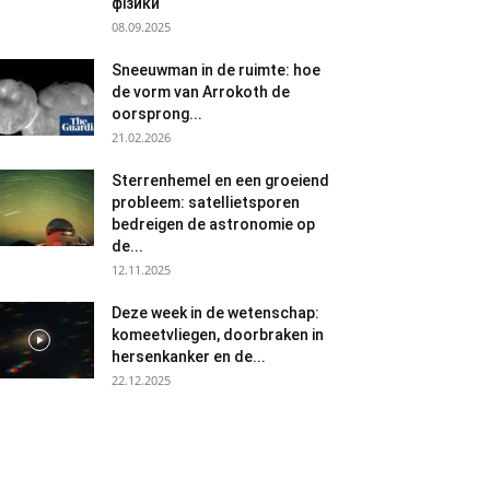
фізики
08.09.2025
Sneeuwman in de ruimte: hoe
de vorm van Arrokoth de
oorsprong...
21.02.2026
Sterrenhemel en een groeiend
probleem: satellietsporen
bedreigen de astronomie op
de...
12.11.2025
Deze week in de wetenschap:
komeetvliegen, doorbraken in
hersenkanker en de...
22.12.2025