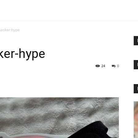
masker-hype
ker-hype
24
0