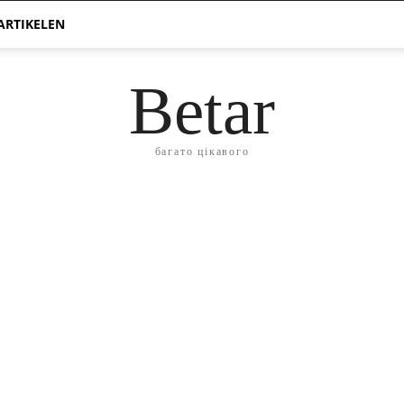
ARTIKELEN
Betar
багато цікавого