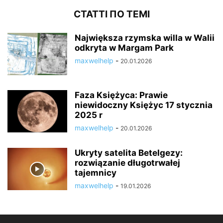
СТАТТІ ПО ТЕМІ
Największa rzymska willa w Walii
odkryta w Margam Park
maxwelhelp
-
20.01.2026
Faza Księżyca: Prawie
niewidoczny Księżyc 17 stycznia
2025 r
maxwelhelp
-
20.01.2026
Ukryty satelita Betelgezy:
rozwiązanie długotrwałej
tajemnicy
maxwelhelp
-
19.01.2026