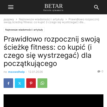
BETAR
багато цікавого
додому
Najnowsze wiadomości i artykuły
Prawidłowo rozpocznij
swoją ścieżkę fitness: co kupić (i czego się wystrzegać) dla...
Najnowsze wiadomości i artykuły
Prawidłowo rozpocznij swoją
ścieżkę fitness: co kupić (i
czego się wystrzegać) dla
początkującego
0
по
maxwelhelp
-
12.01.2026