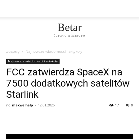
Betar
багато цікавого
додому
Najnowsze wiadomości i artykuły
Najnowsze wiadomości i artykuły
FCC zatwierdza SpaceX na
7500 dodatkowych satelitów
Starlink
по
maxwelhelp
-
12.01.2026
17
0