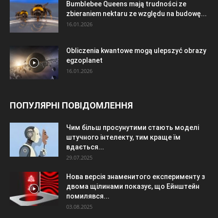
Bumblebee Queens mają trudności ze
zbieraniem nektaru ze względu na budowę...
16.01.2026
Obliczenia kwantowe mogą ulepszyć obrazy
egzoplanet
16.01.2026
ПОПУЛЯРНІ ПОВІДОМЛЕННЯ
Чим більш просунутими стають моделі
штучного інтелекту, тим краще їм
вдається...
29.07.2025
Нова версія знаменитого експерименту з
двома щілинами показує, що Ейнштейн
помилявся...
03.08.2025