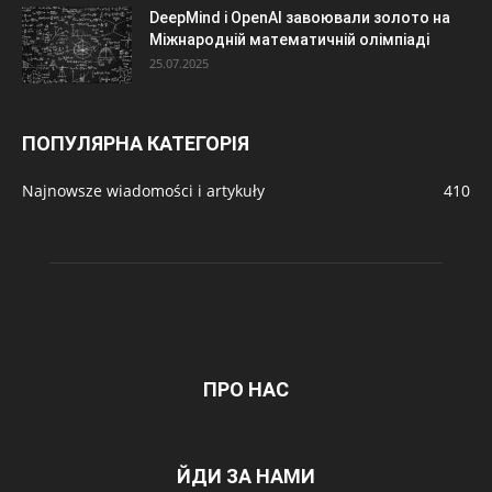
DeepMind і OpenAI завоювали золото на
Міжнародній математичній олімпіаді
25.07.2025
ПОПУЛЯРНА КАТЕГОРІЯ
Najnowsze wiadomości i artykuły
410
ПРО НАС
ЙДИ ЗА НАМИ