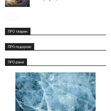
ПРО тварин
ПРО подорожі
ПРО різне