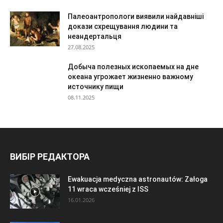
Палеоантропологи виявили найдавніші
докази схрещування людини та
неандертальця
27.08.2025
Добыча полезных ископаемых на дне
океана угрожает жизненно важному
источнику пищи
08.11.2025
ВИБІР РЕДАКТОРА
Ewakuacja medyczna astronautów: Załoga
11 wraca wcześniej z ISS
16.01.2026