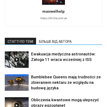
maxwelhelp
https://ttt.1ca.com.ua
СТАТТІ ПО ТЕМІ
БІЛЬШЕ ВІД АВТОРА
Ewakuacja medyczna astronautów:
Załoga 11 wraca wcześniej z ISS
Bumblebee Queens mają trudności ze
zbieraniem nektaru ze względu na
budowę języka
Obliczenia kwantowe mogą ulepszyć
obrazy egzoplanet