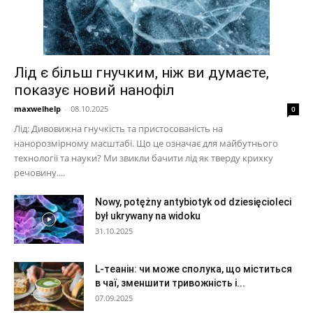
Лід є більш гнучким, ніж ви думаєте,
показує новий нанофіл
maxwelhelp
-
08.10.2025
0
Лід: Дивовижна гнучкість та пристосованість на
нанорозмірному масштабі. Що це означає для майбутнього
технології та науки? Ми звикли бачити лід як тверду крихку
речовину....
Nowy, potężny antybiotyk od dziesięcioleci
był ukrywany na widoku
31.10.2025
L-теанін: чи може сполука, що міститься
в чаї, зменшити тривожність і...
07.09.2025