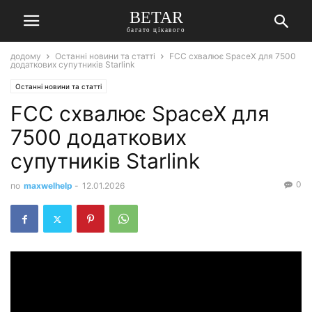
BETAR
багато цікавого
додому
Останні новини та статті
FCC схвалює SpaceX для 7500
додаткових супутників Starlink
Останні новини та статті
FCC схвалює SpaceX для
7500 додаткових
супутників Starlink
0
по
maxwelhelp
-
12.01.2026