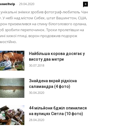
xwelhelp
-
29.04.2020
0
 унікальні знімки зробив фотограф-любитель Чан
. У небі над містом Сибек, штат Вашингтон, США,
рон приземлився на спину білоголового орлана,
об зробити перепочинок. Трохи пролетівши на
ині хижої птиці, ворон продовжив подорож
мостійно.
Найбільша корова досягає у
висоту два метри
30.07.2018
Знайдена вкрай рідкісна
саламандра (4 фото)
30.04.2020
44 мільйони бджіл опинилися
на вулицях Сіетла (10 фото)
28.04.2020