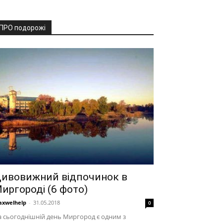
ПРО подорожі
ивовижний відпочинок в
иргороді (6 фото)
xwelhelp
-
31.05.2018
0
 сьогоднішній день Миргород є одним з