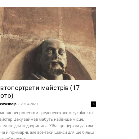
втопортрети майстрів (17
ото)
xwelhelp
-
29.04.2020
0
западноевропеском среденевековом суспільстві
йстер Цеху займав мабуть найвище місце,
ступне для недворянина. Хіба що церква давала
ча й примарні, але все-таки шанси для ще більш
сокої карєри.