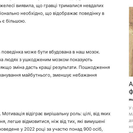
желесі виявила, що гравці трималися невдалих
ціонально необхідно, що відображає поведінку в
ь є більшою.
 поведінка може бути вбудована в наш мозок.
ь на людях з ушкодженим мозком показують
 якщо зміна дасть кращі результати. Пошкодження
 планування майбутнього, зменшує небажання
А
ф
ma
У 
. Мотивація відіграє вирішальну роль: цілі, від яких
Ма
до
, легше відмовитися, ніж від тих, які вимушені
хо
оведене у 2022 році за участю понад 900 осіб,
ви