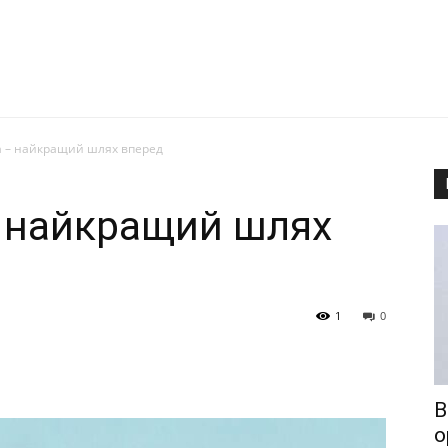
а – найкращий шлях вперед
 найкращий шлях
1
0
В
о