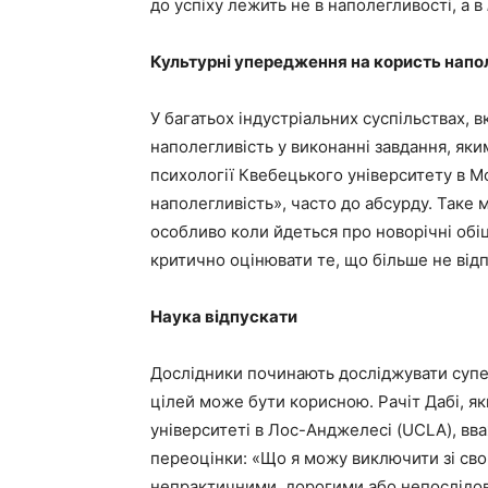
до успіху лежить не в наполегливості, а в
Культурні упередження на користь напо
У багатьох індустріальних суспільствах,
наполегливість у виконанні завдання, яки
психології Квебецького університету в М
наполегливість», часто до абсурду. Таке
особливо коли йдеться про новорічні обіц
критично оцінювати те, що більше не від
Наука відпускати
Дослідники починають досліджувати супе
цілей може бути корисною. Рачіт Дабі, я
університеті в Лос-Анджелесі (UCLA), вв
переоцінки: «Що я можу виключити зі сво
непрактичними, дорогими або непослідов