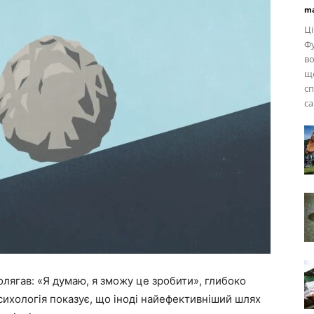
ma
Ці
Фу
во
щ
сп
са
олягав: «Я думаю, я зможу це зробити», глибоко
психологія показує, що іноді найефективніший шлях