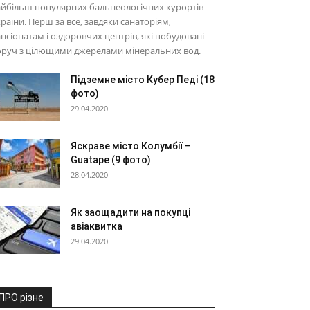
йбільш популярних бальнеологічних курортів
раїни. Перш за все, завдяки санаторіям,
нсіонатам і оздоровчих центрів, які побудовані
оруч з цілющими джерелами мінеральних вод.
Підземне місто Кубер Педі (18
фото)
29.04.2020
Яскраве місто Колумбії –
Guatape (9 фото)
28.04.2020
Як заощадити на покупці
авіаквитка
29.04.2020
ПРО різне