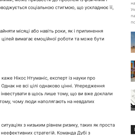
на
оводжується соціальною стигмою, що ускладнює її,
Ук
па
п
йняти місяці або навіть роки, як і припинення
х цілей вимагає емоційної роботи та може бути
 каже Нікос Нтуманіс, експерт із науки про
 Однак не всі цілі однаково цінні. Упередження
 інвестувати в щось лише тому, що ви вже доклали
у тому, чому люди наполягають на невдалих
ситуаціях з низьким рівнем ризику, таких як проста
 неефективних стратегій. Команда Дубі з