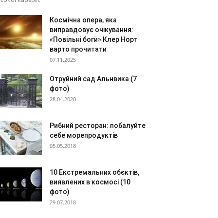
Космічна опера, яка
виправдовує очікування:
«Повільні боги» Клер Норт
варто прочитати
07.11.2025
Отруйний сад Альнвика (7
фото)
28.04.2020
Рибний ресторан: побалуйте
себе морепродуктів
05.05.2018
10 Екстремальних обєктів,
виявлених в космосі (10
фото)
29.07.2018