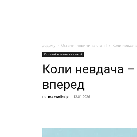
додому
Останні новини та статті
Коли невдач
Останні новини та статті
Коли невдача –
вперед
по
maxwelhelp
-
12.01.2026