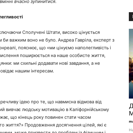
вмінні вчасно зупинитися
.
легливості
 включаючи Сполучені Штати, високо цінується
м би важким воно не було. Андреа Гавріла, експерт з
онреалі, пояснює, що «ми цінуємо наполегливість і
 мислення поширюється на наше особисте життя,
янки: ми схильні додавати нові завдання, а не
повідає нашим інтересам.
речливу ідею про те, що навмисна відмова від
Д
кий вивчає людську мотивацію в Каліфорнійському
М
ажає, що кінець року повинен стати часом
ma
го життя?» Продовження досягнення цілей, які є
На
ними, може призвести до проблем із фізичним і