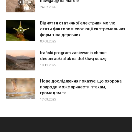
nawigację na Marsie
24.02.2026
Відчуття статичної електрики могло
стати фактором еволюції екстремальних
форм тіла деревних...
03.08.2025
Irański program zasiewania chmur:
desperacki atak na dotkliwą suszę
19.11.2025
Нове дослідження показує, що охорона
природи може принести птахам,
громадам та...
17.09.2025