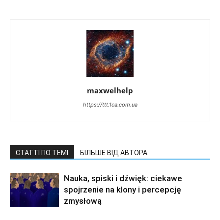
maxwelhelp
https://ttt.1ca.com.ua
СТАТТІ ПО ТЕМІ
БІЛЬШЕ ВІД АВТОРА
Nauka, spiski i dźwięk: ciekawe
spojrzenie na klony i percepcję
zmysłową