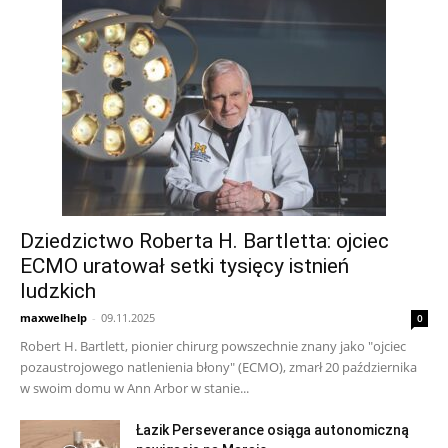
Dziedzictwo Roberta H. Bartletta: ojciec
ECMO uratował setki tysięcy istnień
ludzkich
maxwelhelp
-
09.11.2025
0
Robert H. Bartlett, pionier chirurg powszechnie znany jako "ojciec
pozaustrojowego natlenienia błony" (ECMO), zmarł 20 października
w swoim domu w Ann Arbor w stanie...
Łazik Perseverance osiąga autonomiczną