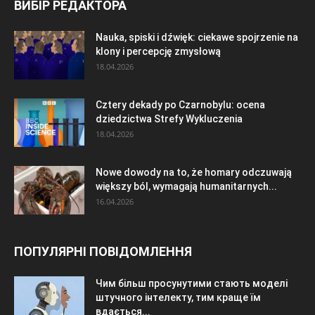
ВИБІР РЕДАКТОРА
Nauka, spiski i dźwięk: ciekawe spojrzenie na
klony i percepcję zmysłową
18.04.2026
Cztery dekady po Czarnobylu: ocena
dziedzictwa Strefy Wykluczenia
18.04.2026
Nowe dowody na to, że homary odczuwają
większy ból, wymagają humanitarnych...
16.04.2026
ПОПУЛЯРНІ ПОВІДОМЛЕННЯ
Чим більш просунутими стають моделі
штучного інтелекту, тим краще їм
вдається...