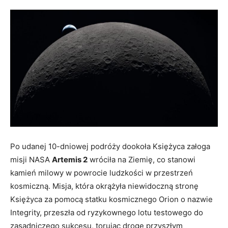
Po udanej 10-dniowej podróży dookoła Księżyca załoga
misji NASA
Artemis 2
wróciła na Ziemię, co stanowi
kamień milowy w powrocie ludzkości w przestrzeń
kosmiczną. Misja, która okrążyła niewidoczną stronę
Księżyca za pomocą statku kosmicznego Orion o nazwie
Integrity, przeszła od ryzykownego lotu testowego do
zasadniczego sukcesu, torując drogę przyszłym