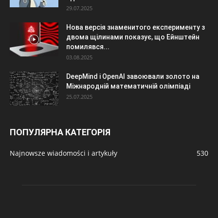
29.07.2025
Нова версія знаменитого експерименту з
двома щілинами показує, що Ейнштейн
помилявся...
03.08.2025
DeepMind і OpenAI завоювали золото на
Міжнародній математичній олімпіаді
25.07.2025
ПОПУЛЯРНА КАТЕГОРІЯ
Najnowsze wiadomości i artykuły
530