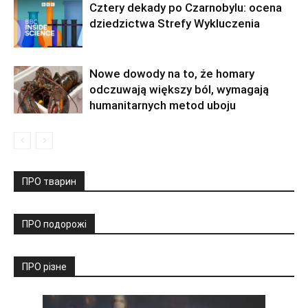
Cztery dekady po Czarnobylu: ocena
dziedzictwa Strefy Wykluczenia
Nowe dowody na to, że homary
odczuwają większy ból, wymagają
humanitarnych metod uboju
ПРО тварин
ПРО подорожі
ПРО різне