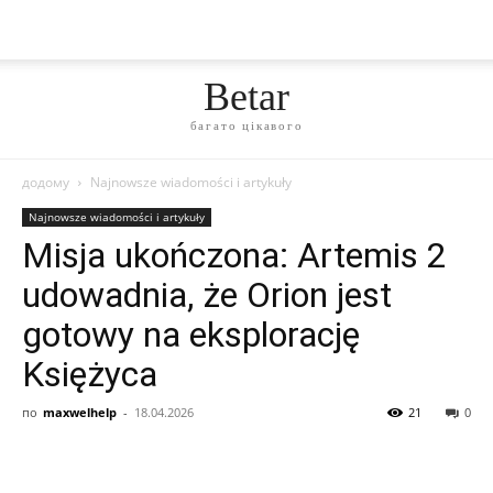
Betar
багато цікавого
додому
Najnowsze wiadomości i artykuły
Najnowsze wiadomości i artykuły
Misja ukończona: Artemis 2
udowadnia, że Orion jest
gotowy na eksplorację
Księżyca
по
maxwelhelp
-
18.04.2026
21
0