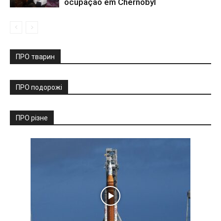
ocupação em Chernobyl
ПРО тварин
ПРО подорожі
ПРО різне