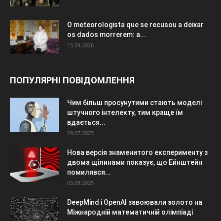
O meteorologista que se recusou a deixar
os dados morrerem: a...
15.04.2026
ПОПУЛЯРНІ ПОВІДОМЛЕННЯ
Чим більш просунутими стають моделі
штучного інтелекту, тим краще їм
вдається...
29.07.2025
Нова версія знаменитого експерименту з
двома щілинами показує, що Ейнштейн
помилявся...
03.08.2025
DeepMind і OpenAI завоювали золото на
Міжнародній математичній олімпіаді