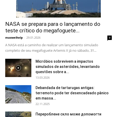
NASA se prepara para o lançamento do
teste crítico do megafoguete...
maxwelhelp
-
29.01.2026
0
A NASA está a caminho de realizar um lançamento simulado
completo de seu megafoguete Artemis II já no sábado, 31...
Micróbios sobrevivem a impactos
simulados de asteróides, levantando
questões sobre a...
13.03.2026
Debandada de tartarugas antigas:
terremoto pode ter desencadeado pânico
em massa...
22.11.2025
Перероблене скло може допомогти