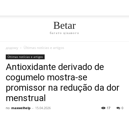
Betar
багато цікавого
додому
Últimas notícias e artigos
Últimas notícias e artigos
Antioxidante derivado de
cogumelo mostra-se
promissor na redução da dor
menstrual
по
maxwelhelp
-
15.04.2026
17
0