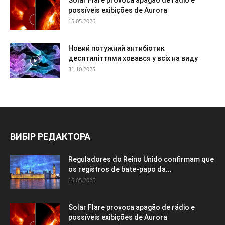
Solar Flare provoca apagão de rádio e
possíveis exibições de Aurora
15.05.2026
Новий потужний антибіотик
десятиліттями ховався у всіх на виду
31.10.2025
ВИБІР РЕДАКТОРА
Reguladores do Reino Unido confirmam que
os registros de bate-papo da...
15.05.2026
Solar Flare provoca apagão de rádio e
possíveis exibições de Aurora