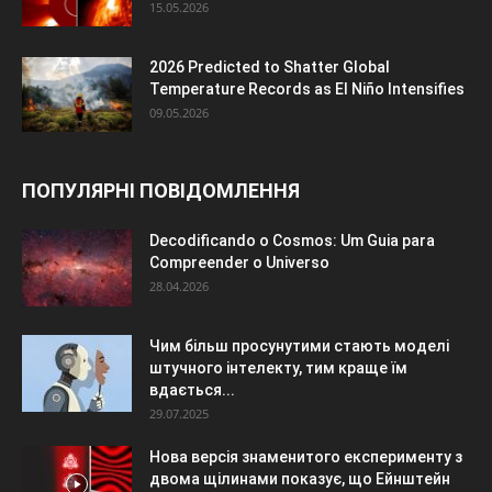
15.05.2026
2026 Predicted to Shatter Global
Temperature Records as El Niño Intensifies
09.05.2026
ПОПУЛЯРНІ ПОВІДОМЛЕННЯ
Decodificando o Cosmos: Um Guia para
Compreender o Universo
28.04.2026
Чим більш просунутими стають моделі
штучного інтелекту, тим краще їм
вдається...
29.07.2025
Нова версія знаменитого експерименту з
двома щілинами показує, що Ейнштейн