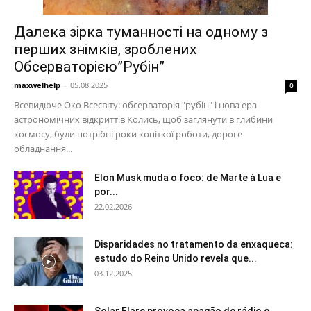
Далека зірка туманності на одному з
перших знімків, зроблених
Обсерваторією”Рубін”
maxwelhelp
-
05.08.2025
0
Всевидюче Око Всесвіту: обсерваторія "рубін" і нова ера
астрономічних відкриттів Колись, щоб заглянути в глибини
космосу, були потрібні роки копіткої роботи, дороге
обладнання...
Elon Musk muda o foco: de Marte à Lua e
por...
22.02.2026
Disparidades no tratamento da enxaqueca:
estudo do Reino Unido revela que...
03.12.2025