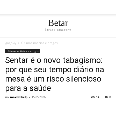
Betar
багато цікавого
додому
Últimas notícias e artigos
Últimas notícias e artigos
Sentar é o novo tabagismo:
por que seu tempo diário na
mesa é um risco silencioso
para a saúde
по
maxwelhelp
-
15.05.2026
14
0