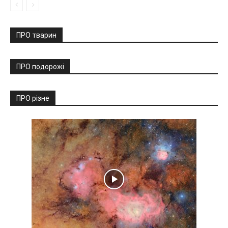
ПРО тварин
ПРО подорожі
ПРО різне