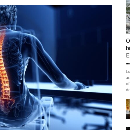
O
b
E
ma
Lo
ac
of
de