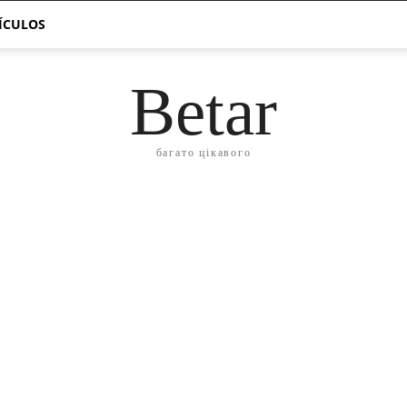
TÍCULOS
Betar
багато цікавого