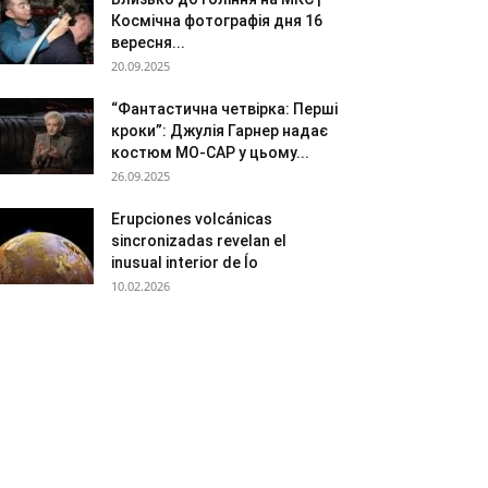
Космічна фотографія дня 16
вересня...
20.09.2025
“Фантастична четвірка: Перші
кроки”: Джулія Гарнер надає
костюм MO-CAP у цьому...
26.09.2025
Erupciones volcánicas
sincronizadas revelan el
inusual interior de Ío
10.02.2026