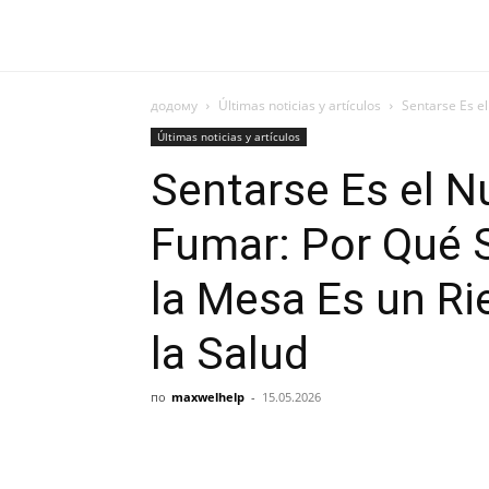
додому
Últimas noticias y artículos
Sentarse Es e
Últimas noticias y artículos
Sentarse Es el N
Fumar: Por Qué 
la Mesa Es un Ri
la Salud
по
maxwelhelp
-
15.05.2026