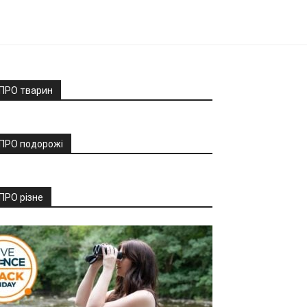
ПРО тварин
ПРО подорожі
ПРО різне