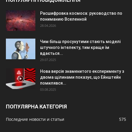
Расшифровка космоса: руководство по
пониманию Вселенной
28.04.2026
Чим більш просунутими стають моделі
штучного інтелекту, тим краще їм
вдається...
29.07.2025
Нова версія знаменитого експерименту з
двома щілинами показує, що Ейнштейн
помилявся...
03.08.2025
ПОПУЛЯРНА КАТЕГОРІЯ
Последние новости и статьи
575