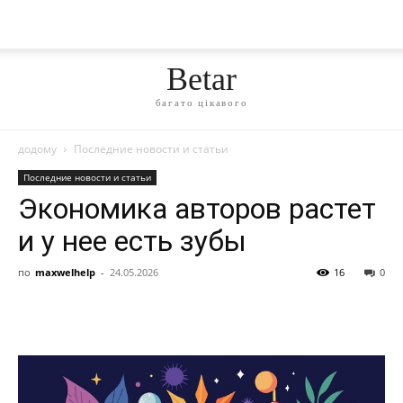
Betar
багато цікавого
додому
Последние новости и статьи
Последние новости и статьи
Экономика авторов растет
и у нее есть зубы
по
maxwelhelp
-
24.05.2026
16
0