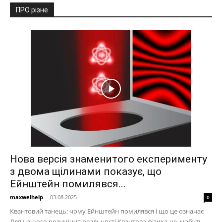
ПРО різне
Нова версія знаменитого експерименту
з двома щілинами показує, що
Ейнштейн помилявся...
maxwelhelp
-
03.08.2025
0
Квантовий танець: чому Ейнштейн помилявся і що це означає
Для нашого розуміння реальності Квантова фізика-це, мабуть,