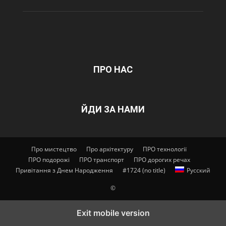
ПРО НАС
ЙДИ ЗА НАМИ
Про мистецтво
Про архітектуру
ПРО технології
ПРО подорожі
ПРО транспорт
ПРО дорогих речах
Привітання з Днем Народження
#1724 (no title)
Русский
©
Exit mobile version