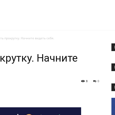
ть прокрутку. Начните видеть себя.
крутку. Начните
8
0