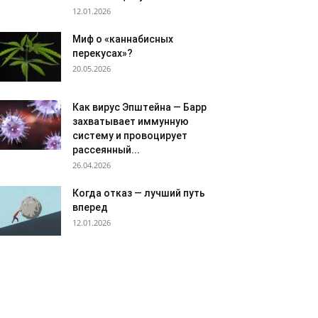
12.01.2026
Миф о «каннабисных
перекусах»?
20.05.2026
Как вирус Эпштейна — Барр
захватывает иммунную
систему и провоцирует
рассеянный...
26.04.2026
Когда отказ — лучший путь
вперед
12.01.2026