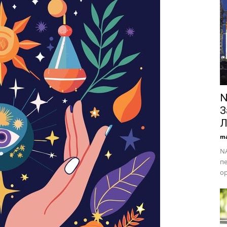
N
З
Л
ma
NA
п
ор