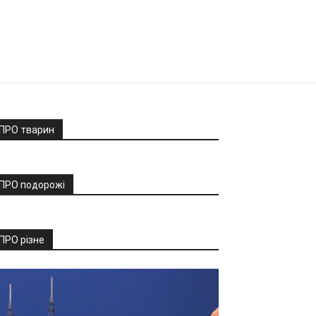
ПРО тварин
ПРО подорожі
ПРО різне