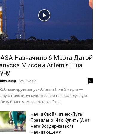
ASA Назначило 6 Марта Датой
апуска Миссии Artemis II на
уну
xwelhelp
-
23.02.2026
0
SA планирует запуск Artemis II на 6 марта —
ервую пилотируемую миссию на окололунную
биту более чем за полвека. Эта...
Начни Свой Фитнес-Путь
Правильно: Что Купить (А от
Чего Воздержаться)
Начинающему