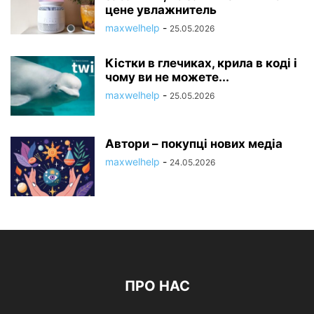
цене увлажнитель
maxwelhelp
-
25.05.2026
Кістки в глечиках, крила в коді і
чому ви не можете...
maxwelhelp
-
25.05.2026
Автори – покупці нових медіа
maxwelhelp
-
24.05.2026
ПРО НАС