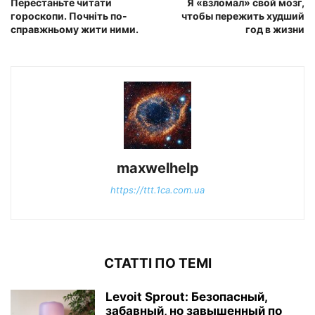
Перестаньте читати
Я «взломал» свой мозг,
гороскопи. Почніть по-
чтобы пережить худший
справжньому жити ними.
год в жизни
maxwelhelp
https://ttt.1ca.com.ua
СТАТТІ ПО ТЕМІ
Levoit Sprout: Безопасный,
забавный, но завышенный по