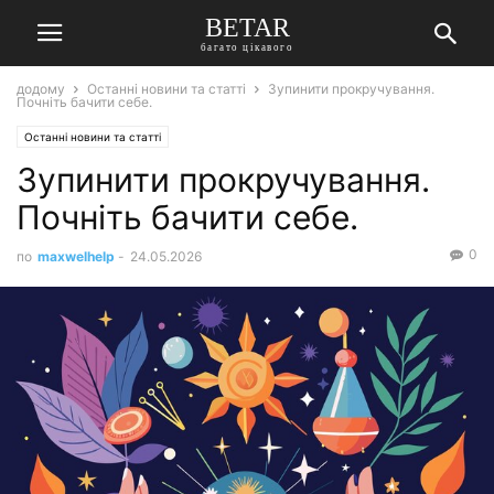
BETAR
багато цікавого
додому
Останні новини та статті
Зупинити прокручування.
Почніть бачити себе.
Останні новини та статті
Зупинити прокручування.
Почніть бачити себе.
0
по
maxwelhelp
-
24.05.2026