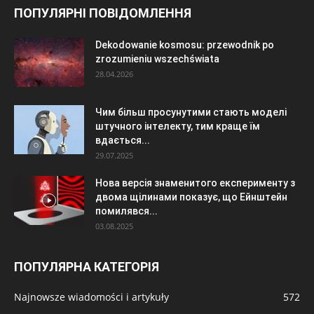
ПОПУЛЯРНІ ПОВІДОМЛЕННЯ
Dekodowanie kosmosu: przewodnik po
zrozumieniu wszechświata
28.04.2026
Чим більш просунутими стають моделі
штучного інтелекту, тим краще їм
вдається...
29.07.2025
Нова версія знаменитого експерименту з
двома щілинами показує, що Ейнштейн
помилявся...
03.08.2025
ПОПУЛЯРНА КАТЕГОРІЯ
Najnowsze wiadomości i artykuły
572