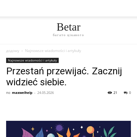
Betar
багато цікавого
додому
Najnowsze wiadomości i artykuły
Najnowsze wiadomości i artykuły
Przestań przewijać. Zacznij
widzieć siebie.
по
maxwelhelp
-
24.05.2026
21
0