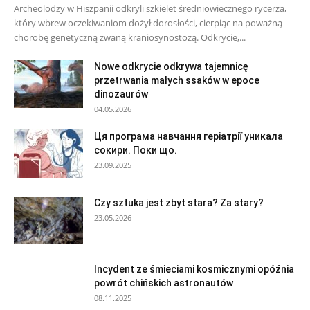
Archeolodzy w Hiszpanii odkryli szkielet średniowiecznego rycerza,
który wbrew oczekiwaniom dożył dorosłości, cierpiąc na poważną
chorobę genetyczną zwaną kraniosynostozą. Odkrycie,...
Nowe odkrycie odkrywa tajemnicę
przetrwania małych ssaków w epoce
dinozaurów
04.05.2026
Ця програма навчання геріатрії уникала
сокири. Поки що.
23.09.2025
Czy sztuka jest zbyt stara? Za stary?
23.05.2026
Incydent ze śmieciami kosmicznymi opóźnia
powrót chińskich astronautów
08.11.2025