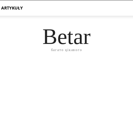
 ARTYKUŁY
Betar
багато цікавого