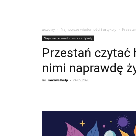
додому
Najnowsze wiadomości i artykuły
Przestań
Najnowsze wiadomości i artykuły
Przestań czytać 
nimi naprawdę ż
по
maxwelhelp
-
24.05.2026