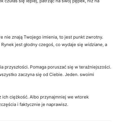
czułaś się lepiej, patrząc na swój pępek, niż na
 nie znają Twojego imienia, to jest punkt zwrotny.
 Rynek jest głodny czegoś, co wydaje się
widziane
, a
a przyszłości. Pomaga poruszać się w teraźniejszości.
wszystko zaczyna się od Ciebie. Jeden. swoimi
z ich ciężkość. Albo przynajmniej we wtorek
zęścia i faktycznie je naprawisz.