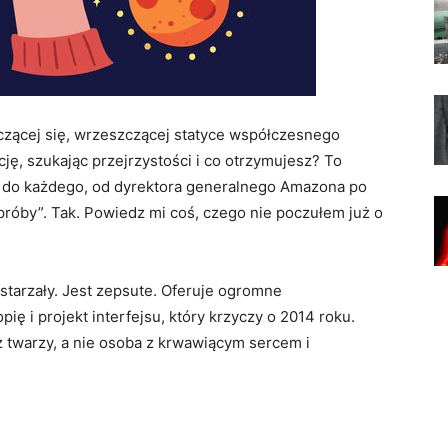
ńczącej się, wrzeszczącej statyce współczesnego
ję, szukając przejrzystości i co otrzymujesz? To
ię do każdego, od dyrektora generalnego Amazona po
 próby”. Tak. Powiedz mi coś, czego nie poczułem już o
zestarzały. Jest zepsute. Oferuje ogromne
ę i projekt interfejsu, który krzyczy o 2014 roku.
ez twarzy, a nie osoba z krwawiącym sercem i