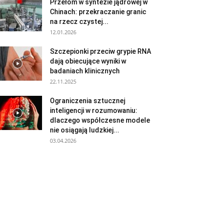
Przełom w syntezie jądrowej w
Chinach: przekraczanie granic
na rzecz czystej...
12.01.2026
Szczepionki przeciw grypie RNA
dają obiecujące wyniki w
badaniach klinicznych
22.11.2025
Ograniczenia sztucznej
inteligencji w rozumowaniu:
dlaczego współczesne modele
nie osiągają ludzkiej...
03.04.2026