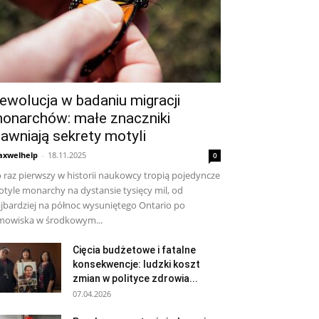
ewolucja w badaniu migracji
onarchów: małe znaczniki
jawniają sekrety motyli
xwelhelp
-
18.11.2025
0
 raz pierwszy w historii naukowcy tropią pojedyncze
tyle monarchy na dystansie tysięcy mil, od
jbardziej na północ wysuniętego Ontario po
mowiska w środkowym...
Cięcia budżetowe i fatalne
konsekwencje: ludzki koszt
zmian w polityce zdrowia...
07.04.2026