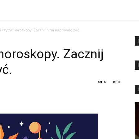
 czytać horoskopy. Zacznij nimi naprawdę żyć.
horoskopy. Zacznij
yć.
6
0