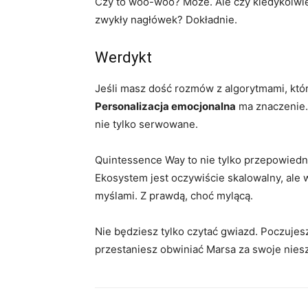
Czy to woo-woo? Może. Ale czy kiedykolwiek 
zwykły nagłówek? Dokładnie.
Werdykt
Jeśli masz dość rozmów z algorytmami, które
Personalizacja emocjonalna
ma znaczenie.
nie tylko serwowane.
Quintessence Way to nie tylko przepowiedni
Ekosystem jest oczywiście skalowalny, ale 
myślami. Z prawdą, choć mylącą.
Nie będziesz tylko czytać gwiazd. Poczujes
przestaniesz obwiniać Marsa za swoje nieszc