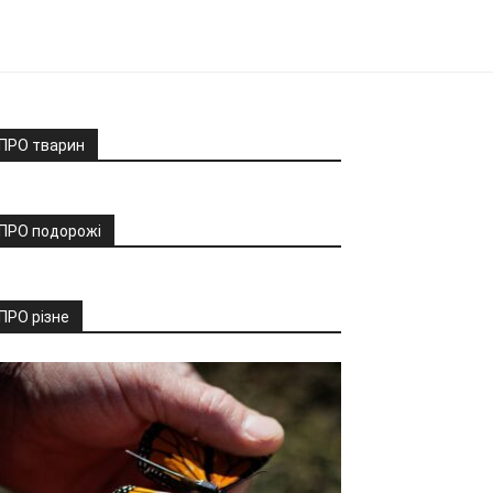
ПРО тварин
ПРО подорожі
ПРО різне