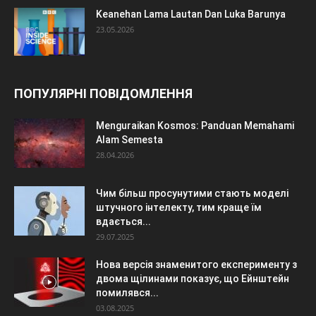
Keanehan Lama Lautan Dan Luka Barunya
23.05.2026
ПОПУЛЯРНІ ПОВІДОМЛЕННЯ
Menguraikan Kosmos: Panduan Memahami
Alam Semesta
28.04.2026
Чим більш просунутими стають моделі
штучного інтелекту, тим краще їм
вдається...
29.07.2025
Нова версія знаменитого експерименту з
двома щілинами показує, що Ейнштейн
помилявся...
03.08.2025