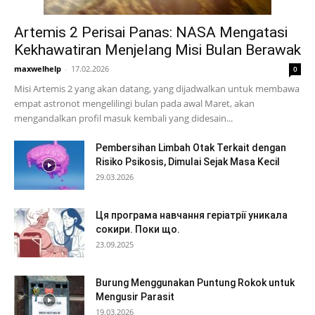
Artemis 2 Perisai Panas: NASA Mengatasi
Kekhawatiran Menjelang Misi Bulan Berawak
maxwelhelp
-
17.02.2026
0
Misi Artemis 2 yang akan datang, yang dijadwalkan untuk membawa
empat astronot mengelilingi bulan pada awal Maret, akan
mengandalkan profil masuk kembali yang didesain...
Pembersihan Limbah Otak Terkait dengan
Risiko Psikosis, Dimulai Sejak Masa Kecil
29.03.2026
Ця програма навчання геріатрії уникала
сокири. Поки що.
23.09.2025
Burung Menggunakan Puntung Rokok untuk
Mengusir Parasit
19.03.2026