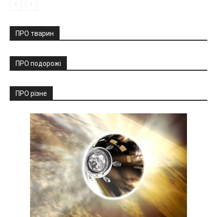
ПРО тварин
ПРО подорожі
ПРО різне