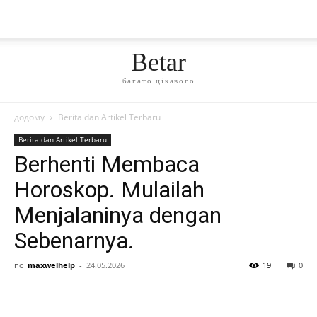
Betar
багато цікавого
додому
Berita dan Artikel Terbaru
Berita dan Artikel Terbaru
Berhenti Membaca
Horoskop. Mulailah
Menjalaninya dengan
Sebenarnya.
по
maxwelhelp
-
24.05.2026
19
0