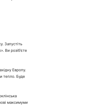
у. Запустіть
». Ви розіб’єте
ахідну Европу.
и тепло. Буде
рклінська
нові максимуми