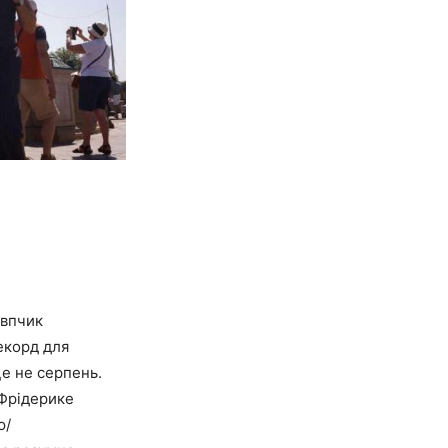
овпчик
екорд для
це не серпень.
 Фрідерике
ю/