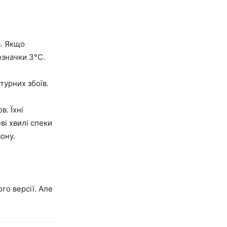
а. Якщо
означки 3°C.
турних збоїв.
в. Їхні
ві хвилі спеки
ону.
го версії. Але