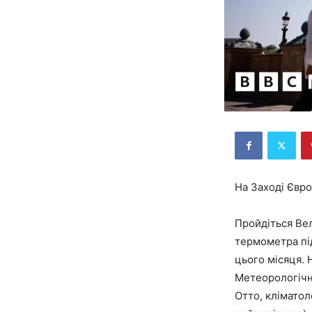
На Заході Євро
Пройдіться Вел
термометра під
цього місяця. 
Метеорологічн
Отто, кліматол