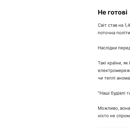
Не готові
Світ став на 1,
поточна політи
Наслідки перед
Такі країни, я
електромережі.
чи теплі анома
“Наші будівлі т
Можливо, вона 
ніхто не спром