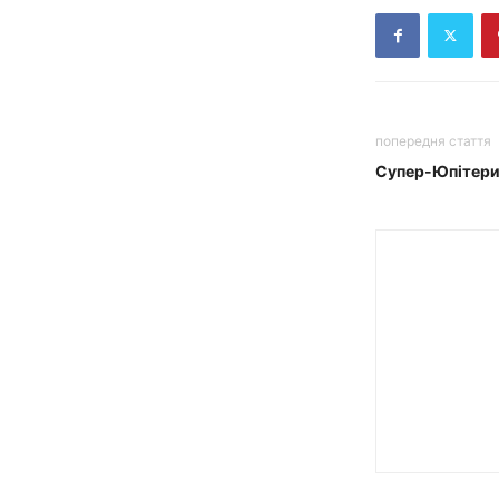
попередня стаття
Супер-Юпітери: