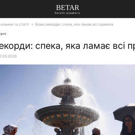
BETAR
багато цікавого
 новини та статті
Б’ємо рекорди: спека, яка ламає всі правила
атті
екорди: спека, яка ламає всі 
7.05.2026