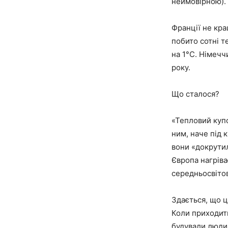
неймовірною). 
Франції не кра
побито сотні т
на 1°C. Німечч
року.
Що сталося?
«Тепловий купо
ним, наче під 
вони «докрутил
Європа нагріва
середньосвіто
Здається, що ц
Коли приходить
будували люди