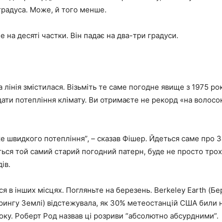
градуса. Може, й того менше.
е на десяті частки. Він падає на два-три градуси.
 лінія змістилася. Візьміть те саме погодне явище з 1975 рок
дати потепління клімату. Ви отримаєте не рекорд «на волосок
е швидкого потепління”, – сказав Фішер. Йдеться саме про З
ься той самий старий погодний патерн, буде не просто трох
ів.
ься в інших місцях. Погляньте на березень. Berkeley Earth (Бе
рингу Землі) відстежувала, як 30% метеостанцій США били 
року. Роберт Род назвав ці розриви “абсолютно абсурдними”.