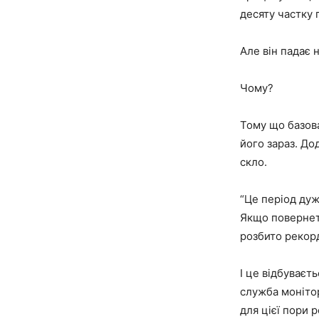
десяту частку 
Але він падає н
Чому?
Тому що базова
його зараз. До
скло.
“Це період дуж
Якщо повернет
розбито рекорд
І це відбуваєт
служба моніто
для цієї пори 