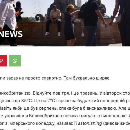
пи зараз не просто спекотно. Там буквально ширяє.
икобританією. Відчуйте повітря. І це травень. У вівторок ст
нявся до 35°C. Це на 2°C гаряче за будь-який попередній р
Навіть якби це був серпень, спека була б виснажливою. Але 
е управління Великобританії називає ситуацію винятковою.
ог з Імперського коледжу, називає її
astonishing
(дивовижно