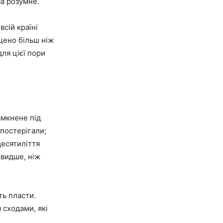
за розумне.
сій країні
щено більш ніж
для цієї пори
амкнене під
постерігали;
десятиліття
швидше, ніж
ть пласти.
 сходами, які