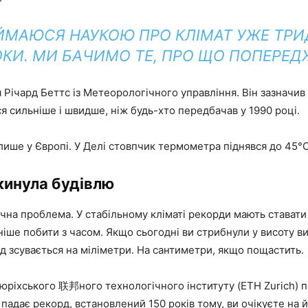
ЙМАЮСЯ НАУКОЮ ПРО КЛІМАТ УЖЕ ТР
ОКИ. МИ БАЧИМО ТЕ, ПРО ЩО ПОПЕРЕД
 Річард Беттс із Метеорологічного управління. Він зазначив о
я сильніше і швидше, ніж будь-хто передбачав у 1990 році.
лише у Європі. У Делі стовпчик термометра піднявся до 45°C
кинула будівлю
чна проблема. У стабільному кліматі рекорди мають ставати р
ніше побити з часом. Якщо сьогодні ви стрибнули у висоту ви
д зсувається на міліметри. На сантиметри, якщо пощастить.
Цюріхського 联邦ного технологічного інституту (ETH Zurich) 
падає рекорд, встановлений 150 років тому, ви очікуєте на й