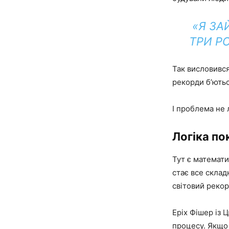
«Я ЗА
ТРИ Р
Так висловився
рекорди б’ютьс
І проблема не 
Логіка по
Тут є математи
стає все склад
світовий рекор
Еріх Фішер із 
процесу. Якщо 