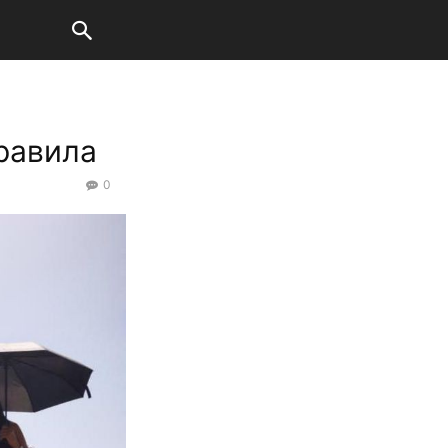
правила
0