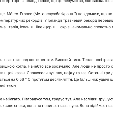
Пітер Торн в Ірландії каже, що це безумство, яке зашкалює 
ще. Météo-France (Метеослужба Франції) повідомляє, що по в
емпературних рекордів. У Ірландії травневий рекорд переви
ина, Італія, Іспанія, Швейцарія — скрізь аномально спекотно 
л» застряг над континентом. Високий тиск. Тепле повітря з
кришкою котла. Начебто все зрозуміло. Але люди не просто с
и» цей казан. Спалювали вугілля, нафту та газ. Останні три 
ється на 0,56 ° C протягом десятиліття. Це більш ніж удвічі 
вий темп.
е небагато. Півградуса там, градус тут. Але наслідки зрушую
 хвиля спеки, вона не починається з нуля. Вона підіймається
.