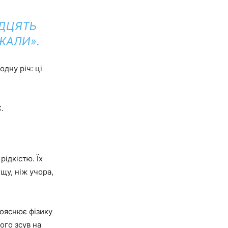
ИДЦЯТЬ
ЖАЛИ».
дну річ: ці
.
ідкістю. Їх
щу, ніж учора,
пояснює фізику
ого зсув на