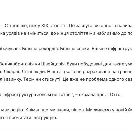
4 ° C тепліше, ніж у XIX столітті. Це заслуга викопного палив
ка урядів не зміниться, до кінця століття ми наблизимо до п
бачувані. Більше рекордів. Більше спеки. Більше інфраструк
к Великобританія чи Швейцарія, були побудовані для таких умо
 Лікарні. Літні люди. Ніщо з цього не розраховане на травне
лії взимку. Терміни стиснуті. Це вже не проблема одного сез
а інфраструктура зовсім не готові”, – сказала проф. Отто.
має рацію. Клімат, що ми знали, пішов. Ми живемо у новій йо
ігся прочитати інструкцію.