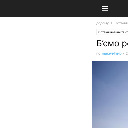
додому
Останні
Останні новини та ст
Б’ємо р
по
maxwelhelp
-
2