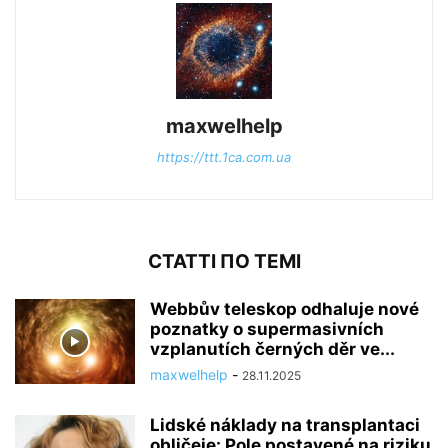
maxwelhelp
https://ttt.1ca.com.ua
СТАТТІ ПО ТЕМІ
Webbův teleskop odhaluje nové
poznatky o supermasivních
vzplanutích černých děr ve...
maxwelhelp
-
28.11.2025
Lidské náklady na transplantaci
obličeje: Pole postavené na riziku