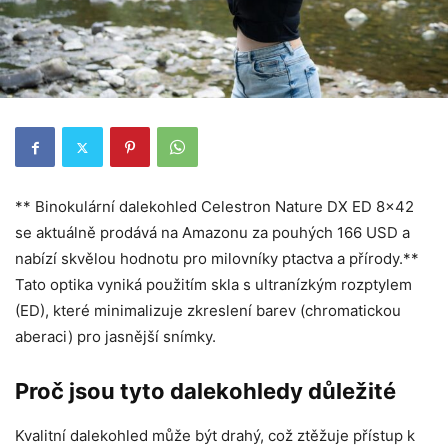
** Binokulární dalekohled Celestron Nature DX ED 8×42
se aktuálně prodává na Amazonu za pouhých 166 USD a
nabízí skvělou hodnotu pro milovníky ptactva a přírody.**
Tato optika vyniká použitím skla s ultranízkým rozptylem
(ED), které minimalizuje zkreslení barev (chromatickou
aberaci) pro jasnější snímky.
Proč jsou tyto dalekohledy důležité
Kvalitní dalekohled může být drahý, což ztěžuje přístup k