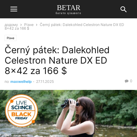
BETAR
багато цікавого
додому
Різне
Černý pátek: Dalekohled Celestron Nature DX ED
8×42 za 166 $
Різне
Černý pátek: Dalekohled
Celestron Nature DX ED
8×42 za 166 $
0
по
maxwelhelp
-
27.11.2025