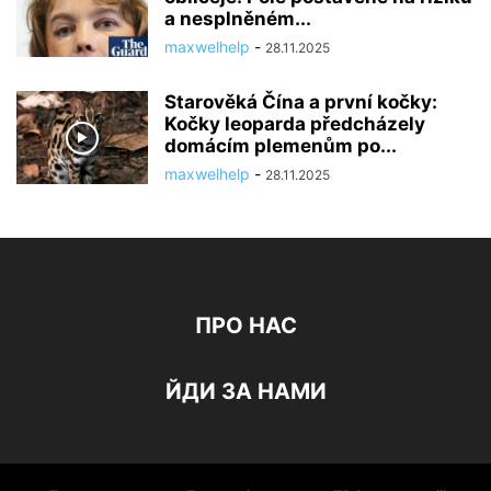
a nesplněném...
maxwelhelp
-
28.11.2025
Starověká Čína a první kočky:
Kočky leoparda předcházely
domácím plemenům po...
maxwelhelp
-
28.11.2025
ПРО НАС
ЙДИ ЗА НАМИ