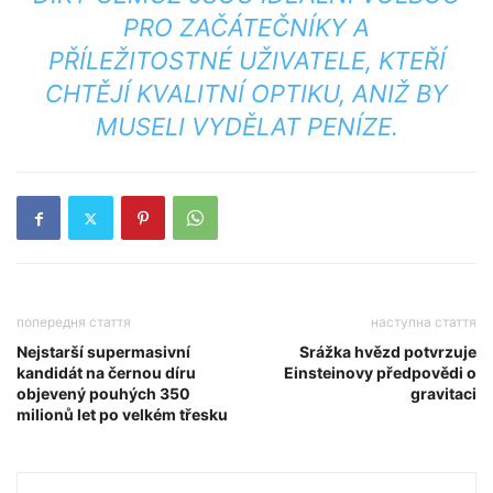
PRO ZAČÁTEČNÍKY A
PŘÍLEŽITOSTNÉ UŽIVATELE, KTEŘÍ
CHTĚJÍ KVALITNÍ OPTIKU, ANIŽ BY
MUSELI VYDĚLAT PENÍZE.
попередня стаття
наступна стаття
Nejstarší supermasivní
Srážka hvězd potvrzuje
kandidát na černou díru
Einsteinovy předpovědi o
objevený pouhých 350
gravitaci
milionů let po velkém třesku