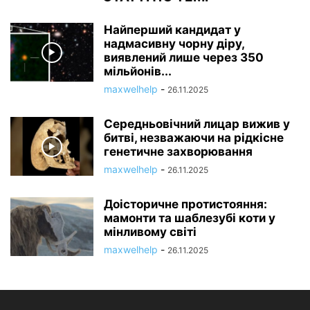
Найперший кандидат у
надмасивну чорну діру,
виявлений лише через 350
мільйонів...
maxwelhelp
-
26.11.2025
Середньовічний лицар вижив у
битві, незважаючи на рідкісне
генетичне захворювання
maxwelhelp
-
26.11.2025
Доісторичне протистояння:
мамонти та шаблезубі коти у
мінливому світі
maxwelhelp
-
26.11.2025