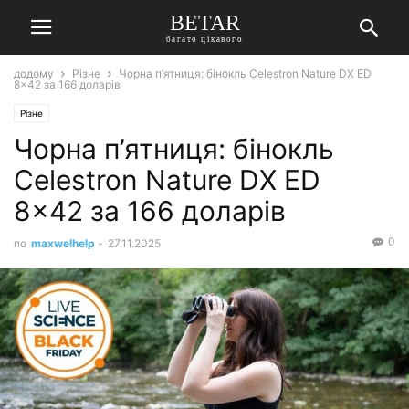
BETAR
багато цікавого
додому
Різне
Чорна п’ятниця: бінокль Celestron Nature DX ED
8×42 за 166 доларів
Різне
Чорна п’ятниця: бінокль
Celestron Nature DX ED
8×42 за 166 доларів
0
по
maxwelhelp
-
27.11.2025