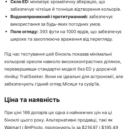
Скло ED:
мінімізує хроматичну аберацію, що
забезпечує чіткіше й точніше відтворення кольорів.
Водонепроникний і протитуманний:
забезпечує
використання за будь-яких погодних умов.
Поле огляду:
393 фути на 1000 ярдів, що забезпечує
широке та захоплююче враження від перегляду.
Під час тестування цей бінокль показав мінімальні
кольорові ореоли навколо висококонтрастних ділянок,
перевершивши стандартні моделі без ED у дорожчій
лінійці TrailSeeker. Вони не ідеальні для астрономії, але
забезпечують гідний огляд Місяця та сузір’їв.
Ціна та наявність
При ціні 166 доларів це одна з найнижчих цін на ці
біноклі цього року. Альтернативні продавці, такі як
Walmart і BHPhoto, пропонують їх за $216,97 і $195,49