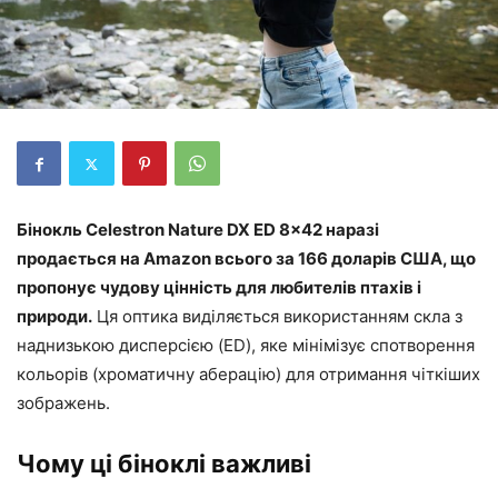
Бінокль Celestron Nature DX ED 8×42 наразі
продається на Amazon всього за 166 доларів США, що
пропонує чудову цінність для любителів птахів і
природи.
Ця оптика виділяється використанням скла з
наднизькою дисперсією (ED), яке мінімізує спотворення
кольорів (хроматичну аберацію) для отримання чіткіших
зображень.
Чому ці біноклі важливі