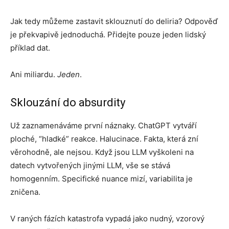
Jak tedy můžeme zastavit sklouznutí do deliria? Odpověď
je překvapivě jednoduchá. Přidejte pouze jeden lidský
příklad dat.
Ani miliardu.
Jeden
.
Sklouzání do absurdity
Už zaznamenáváme první náznaky. ChatGPT vytváří
ploché, “hladké” reakce. Halucinace. Fakta, která zní
věrohodně, ale nejsou. Když jsou LLM vyškoleni na
datech vytvořených jinými LLM, vše se stává
homogenním. Specifické nuance mizí, variabilita je
zničena.
V raných fázích katastrofa vypadá jako nudný, vzorový