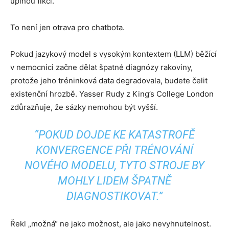
úplnou fikci.
To není jen otrava pro chatbota.
Pokud jazykový model s vysokým kontextem (LLM) běžící
v nemocnici začne dělat špatné diagnózy rakoviny,
protože jeho tréninková data degradovala, budete čelit
existenční hrozbě. Yasser Rudy z King’s College London
zdůrazňuje, že sázky nemohou být vyšší.
“POKUD DOJDE KE KATASTROFĚ
KONVERGENCE PŘI TRÉNOVÁNÍ
NOVÉHO MODELU, TYTO STROJE BY
MOHLY LIDEM ŠPATNĚ
DIAGNOSTIKOVAT.”
Řekl „možná“ ne jako možnost, ale jako nevyhnutelnost.