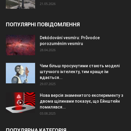
21.05.2026
ПОПУЛЯРНІ ПОВІДОМЛЕННЯ
Dekódování vesmíru: Průvodce
porozuměním vesmíru
28.04.2026
Чим більш просунутими стають моделі
штучного інтелекту, тим краще їм
вдається...
29.07.2025
Нова версія знаменитого експерименту з
двома щілинами показує, що Ейнштейн
помилявся...
03.08.2025
ПОПУЛЯРНА КАТЕГОРІЯ