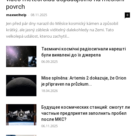
povrch
maxwelhelp
-
08.11.2025
0
Jen před pár dny narazil do Měsíce kosmický kámen a způsobil
krátký, ale jasný záblesk viditelný dalekohledy na Zemi. Tato
velkolepá událost, kterou zachytil...
Таємничі космічні радіосигнали нарешті
були виявлені до їх джерела
06.09.2025
Mise splněna: Artemis 2 dokazuje, že Orion
je připraven na průzkum...
18.04.2026
Будущее космических станций: смогут ли
частные предприятия заполнить пробел
после МКС?
06.11.2025