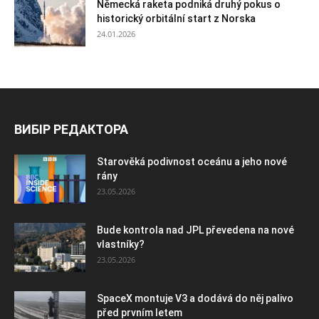
Německá raketa podniká druhý pokus o
historický orbitální start z Norska
24.01.2026
ВИБІР РЕДАКТОРА
Starověká podivnost oceánu a jeho nové
rány
23.05.2026
Bude kontrola nad JPL převedena na nové
vlastníky?
23.05.2026
SpaceX montuje V3 a dodává do něj palivo
před prvním letem