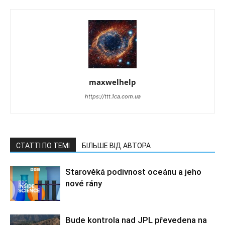
maxwelhelp
https://ttt.1ca.com.ua
СТАТТІ ПО ТЕМІ
БІЛЬШЕ ВІД АВТОРА
Starověká podivnost oceánu a jeho
nové rány
Bude kontrola nad JPL převedena na