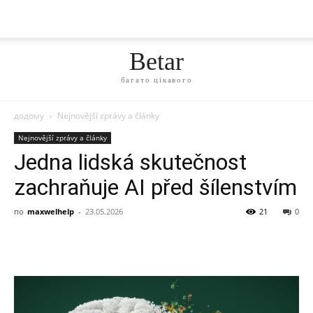
Betar
багато цікавого
додому
Nejnovější zprávy a články
Nejnovější zprávy a články
Jedna lidská skutečnost
zachraňuje AI před šílenstvím
по
maxwelhelp
-
23.05.2026
21
0