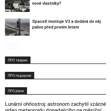
nové vlastníky?
SpaceX montuje V3 a dodává do něj
palivo před prvním letem
ПРО тварин
ПРО подорожі
ПРО різне
Lunární ohňostroj: astronom zachytil vzácné
video meteoroidu dopadajícího na měsíční