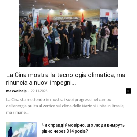
La Cina mostra la tecnologia climatica, ma
rinuncia a nuovi impegni...
maxwelhelp
-
22.11.2025
0
La Cina sta mettendo in mostra i suoi progressi nel campo
dell’energia pulita al vertice sul clima delle Nazioni Unite in Brasile,
ma rimane...
Чи справді ймовірно, що люди вимруть
рівно через 314 років?