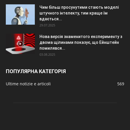
Чим більш просунутими стають моделі
штучного інтелекту, тим краще їм
вдається...
29.07.2025
Нова версія знаменитого експерименту з
двома щілинами показує, що Ейнштейн
помилявся...
03.08.2025
ПОПУЛЯРНА КАТЕГОРІЯ
Ultime notizie e articoli
569