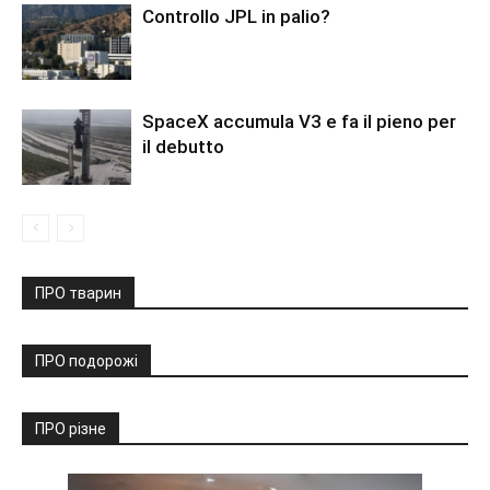
Controllo JPL in palio?
SpaceX accumula V3 e fa il pieno per
il debutto
ПРО тварин
ПРО подорожі
ПРО різне