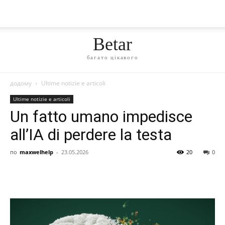
Betar
багато цікавого
додому
Ultime notizie e articoli
Ultime notizie e articoli
Un fatto umano impedisce
all’IA di perdere la testa
по
maxwelhelp
-
23.05.2026
20
0