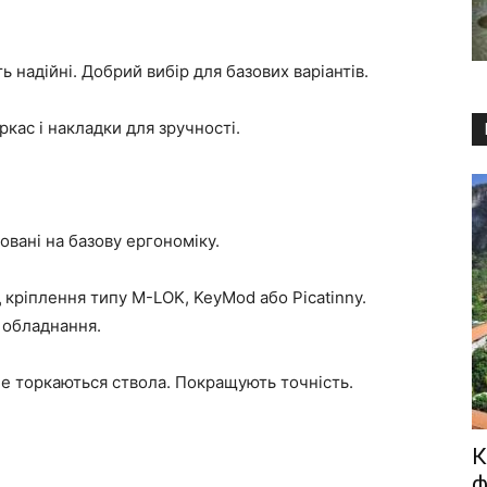
 надійні. Добрий вибір для базових варіантів.
кас і накладки для зручності.
товані на базову ергономіку.
д кріплення типу M-LOK, KeyMod або Picatinny.
 обладнання.
і не торкаються ствола. Покращують точність.
К
ф