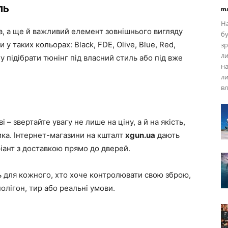
ль
ma
На
а, а ще й важливий елемент зовнішнього вигляду
бу
у таких кольорах: Black, FDE, Olive, Blue, Red,
зр
ли
гу підібрати тюнінг під власний стиль або під вже
на
ли
вл
 – звертайте увагу не лише на ціну, а й на якість,
ика. Інтернет-магазини на кшталт
xgun.ua
дають
ріант з доставкою прямо до дверей.
сть для кожного, хто хоче контролювати свою зброю,
олігон, тир або реальні умови.