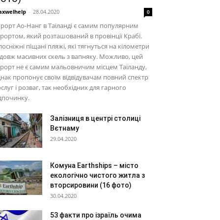
xwelhelp
-
28.04.2020
0
рорт Ао-Нанг в Таїланді є самим популярним
рортом, який розташований в провінції Крабі.
лосніжні піщані пляжі, які тягнуться на кілометри
довж масивних скель з вапняку. Можливо, цей
рорт не є самим мальовничим місцем Таїланду,
нак пропонує своїм відвідувачам повний спектр
слуг і розваг, так необхідних для гарного
дпочинку.
Залізниця в центрі столиці
Вєтнаму
29.04.2020
Комуна Earthships – місто
екологічно чистого житла з
вторсировини (16 фото)
30.04.2020
53 факти про ізраїль очима