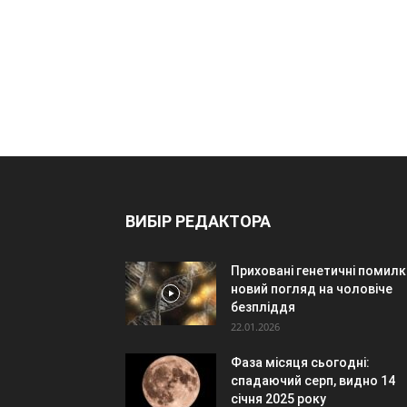
ВИБІР РЕДАКТОРА
Приховані генетичні помилк
новий погляд на чоловіче
безпліддя
22.01.2026
Фаза місяця сьогодні:
спадаючий серп, видно 14
січня 2025 року