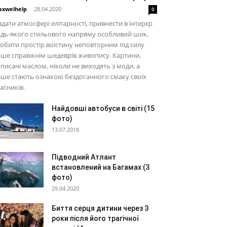
xwelhelp
-
28.04.2020
0
дати атмосфері елітарності, привнести в інтерєр
дь-якого стильового напряму особливий шик,
обити простір воістину неповторним під силу
ше справжнім шедеврів живопису. Картини,
писані маслом, ніколи не виходять з моди, а
ше стають ознакою бездоганного смаку своїх
асників.
Найдовші автобуси в світі (15
фото)
13.07.2018
Підводний Атлант
встановлений на Багамах (3
фото)
29.04.2020
Биття серця дитини через 3
роки після його трагічної