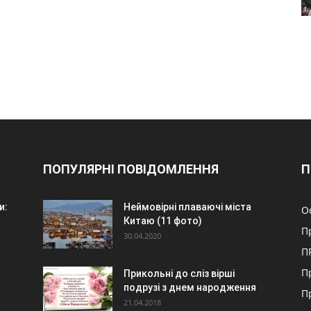
ПОПУЛЯРНІ ПОВІДОМЛЕННЯ
П
и:
Неймовірні плаваючі міста
О
Китаю (11 фото)
П
30.04.2020
П
П
Прикольні до сліз вірші
подрузі з днем народження
П
21.04.2018