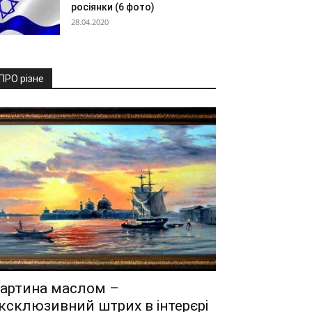
росіянки (6 фото)
28.04.2020
ПРО різне
артина маслом –
ксклюзивний штрих в інтерєрі