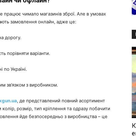
нлайн чи офлайн?
 де працює чимало магазинів зброї. Але в умовах
ають замовлення онлайн, адже це:
на дорогу.
ть порівняти варіанти.
 по Україні.
им зв’язком з виробником.
xgun.ua
, де представлений повний асортимент
и колір, розмір, тип кріплення та одразу побачити
амовлення йде безпосередньо з виробництва – це
К
е