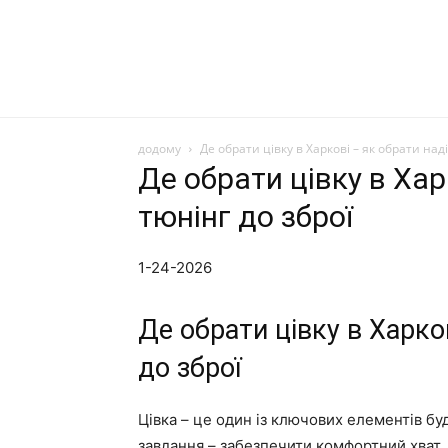
додому
Де обрати цівку в Харкові – як обрати над
Де обрати цівку в Хар
тюнінг до зброї
1-24-2026
Де обрати цівку в Харко
до зброї
Цівка – це один із ключових елементів буд
завдання – забезпечити комфортний хват, 