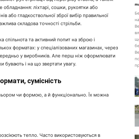
ma
 обладнання: ліхтарі, сошки, рукоятки або
Бе
інів або гладкоствольної зброї вибір правильної
на
важлива складова точності стрільби.
Ве
вл
ще
ка спільнота та активний попит на зброю і
бе
ількох форматах: у спеціалізованих магазинах, через
Ве
ередньо у виробників. Але перш ніж оформлювати
по
ки бувають і на що звертати увагу.
пр
формати, сумісність
ольором чи формою, а й функціонально. Їх можна
о розсіюють тепло. Часто використовуються в