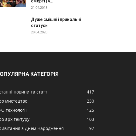
смерті (4...
21.04.2018
Дуже смішні і прикольні
статуси
28.04.2020
ОПУЛЯРНА КАТЕГОРІЯ
станні новини та статті
417
ро мистецтво
230
РО технології
125
ро архітектуру
103
ривітання з Днем Народження
97