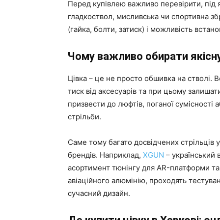
Перед купівлею важливо перевірити, під я
гладкоствол, мисливська чи спортивна зб
(гайка, болти, затиск) і можливість вста
Чому важливо обирати якісну
Цівка – це не просто обшивка на стволі. 
тиск від аксесуарів та при цьому залиша
призвести до люфтів, поганої сумісності 
стрільби.
Саме тому багато досвідчених стрільців 
брендів. Наприклад,
XGUN
– український 
асортимент тюнінгу для AR-платформи та і
авіаційного алюмінію, проходять тестува
сучасний дизайн.