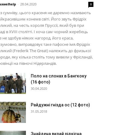
xwelhelp
-
28.04.2020
0
з сумніву, цього красеня не даремно називають
йкрасивішим конемв світі. Його звуть Фрідріх
ликий, на честь короля Пруссії, який був при
аді в XVIII столітті. І хоча сам чорний жеребець
 не здобув ніяких нагород, його краса,
зумовно, виправдовує таке пафосне імя.Фрідріх
ликий (Frederik The Great) належить до фризької
роди, яку кілька століть тому вивели у Фрісландії,
овінції на півночі Нідерландів.
Поло на слонах в Бангкоку
(16 фото)
30.04.2020
Райдужні гнізда ос (12 фото)
31.05.2018
Знайдена вкрай рідкісна