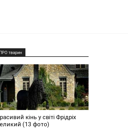
ПРО тварин
расивий кінь у світі Фрідріх
еликий (13 фото)