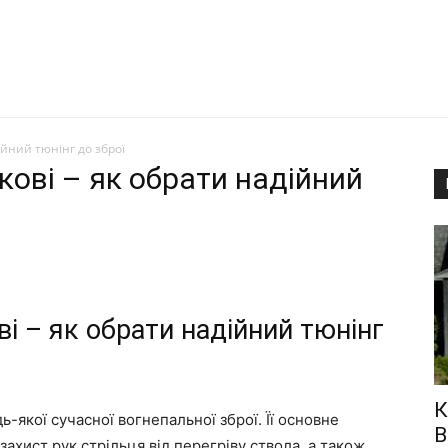
ійний тюнінг до зброї
кові – як обрати надійний
ві – як обрати надійний тюнінг
К
ь-якої сучасної вогнепальної зброї. Її основне
В
захист рук стрільця від перегріву ствола, а також