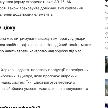
ку платформу створена цівка: AR-15, АК,
ma
роя. Також враховуйте довжину, тип кріплення
Ку
новлення додаткових елементів.
ку
Бі
 цівку
уз
ку
од
Вона має витримувати високу температуру, удари,
по
тися надійно зафіксованою. Ненадійний тюнінг може
ві
або навіть втрати контролю над зброєю під час
у Харкові надають перевагу продукції перевірених
виробник із Дніпра, який пропонує широкий
нших систем. Їхні цівки виготовляються з
ння в бойових умовах, мають якісне анодування та