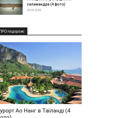
саламандра (4 фото)
30.04.2020
ПРО подорожі
урорт Ао Нанг в Таїланді (4
ото)