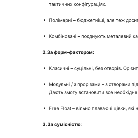
тактичних конфігураціях.
Полімерні – бюджетніші, але теж досить
Комбіновані – поєднують металевий кар
2. За форм-фактором:
Класичні – суцільні, без отворів. Орієн
Модульні / з прорізами – з отворами пі
Дають змогу встановити все необхідне
Free Float – вільно плаваючі цівки, як
3. За сумісністю: