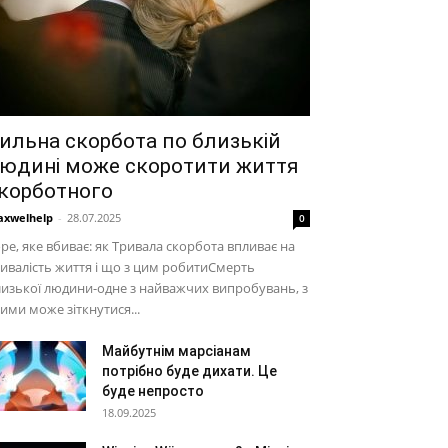
ильна скорбота по близькій
юдині може скоротити життя
корботного
xwelhelp
-
28.07.2025
0
ре, яке вбиває: як Тривала скорбота впливає на
ивалість життя і що з цим робитиСмерть
изької людини-одне з найважчих випробувань, з
ими може зіткнутися...
Майбутнім марсіанам
потрібно буде дихати. Це
буде непросто
18.09.2025