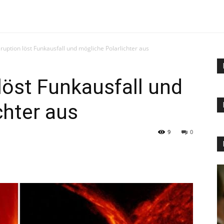
uption löst Funkausfall und mögliche Polarlichter aus
öst Funkausfall und
chter aus
9
0