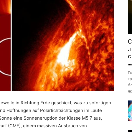
С
л
с
ma
Го
тр
бл
як
ewelle in Richtung Erde geschickt, was zu sofortigen
d Hoffnungen auf Polarlichtsichtungen im Laufe
 Sonne eine Sonneneruption der Klasse M5.7 aus,
wurf (CME), einem massiven Ausbruch von