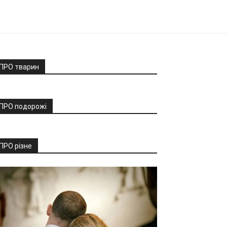
ПРО тварин
ПРО подорожі
ПРО різне