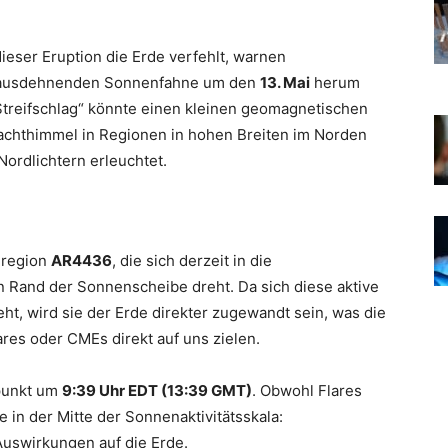
ieser Eruption die Erde verfehlt, warnen
h ausdehnenden Sonnenfahne um den
13. Mai
herum
Streifschlag“ könnte einen kleinen geomagnetischen
achthimmel in Regionen in hohen Breiten im Norden
Nordlichtern erleuchtet.
nregion
AR4436
, die sich derzeit in die
n Rand der Sonnenscheibe dreht. Da sich diese aktive
t, wird sie der Erde direkter zugewandt sein, was die
ares oder CMEs direkt auf uns zielen.
punkt um
9:39 Uhr EDT (13:39 GMT)
. Obwohl Flares
 in der Mitte der Sonnenaktivitätsskala:
Auswirkungen auf die Erde.