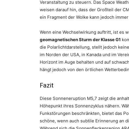
Veranstaltung zu steuern. Das Space Weath
weisen darauf hin, dass der Großteil der CM
ein Fragment der Wolke kann jedoch immer 
Wenn eine Wechselwirkung auftritt, ist es 
geomagnetischen Sturm der Klasse G1
kom
die Polarlichtdarstellung, stellt jedoch kei
im Norden der USA, in Kanada und im Verei
Horizont im Auge behalten und auf schwach
hängt jedoch von den örtlichen Wetterbed
Fazit
Diese Sonneneruption M5,7 zeigt die anhalt
Höhepunkt ihres Sonnenzyklus nähern. Wäh
Funkstörungen beschränkten, bietet das Pot
schöne, wenn auch subtile Erinnerung an d
Während sich die Sonnenfleckenregion AR44