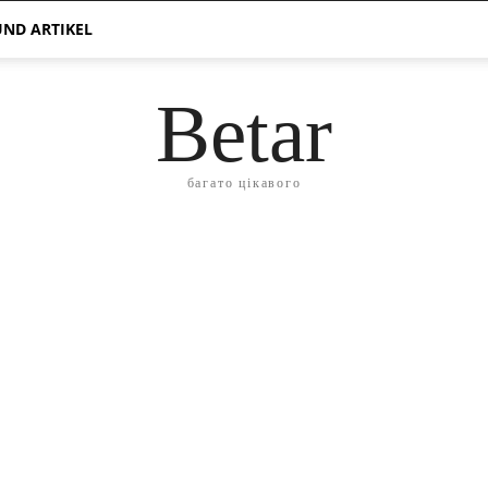
ND ARTIKEL
Betar
багато цікавого