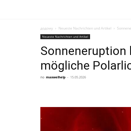
додому
Neueste Nachrichten und Artikel
Sonnener
Neueste Nachrichten und Artikel
Sonneneruption l
mögliche Polarli
по
maxwelhelp
-
15.05.2026