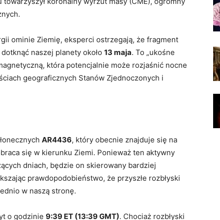
u towarzyszył koronalny wyrzut masy (CME), ogromny
znych.
gii ominie Ziemię, eksperci ostrzegają, że fragment
 dotknąć naszej planety około
13 maja
. To „ukośne
agnetyczną, która potencjalnie może rozjaśnić nocne
ościach geograficznych Stanów Zjednoczonych i
 słonecznych
AR4436
, który obecnie znajduje się na
braca się w kierunku Ziemi. Ponieważ ten aktywny
zących dniach, będzie on skierowany bardziej
ększając prawdopodobieństwo, że przyszłe rozbłyski
ednio w naszą stronę.
yt o godzinie
9:39 ET (13:39 GMT)
. Chociaż rozbłyski