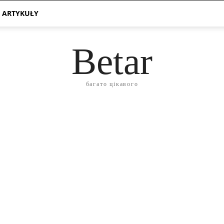
 ARTYKUŁY
Betar
багато цікавого