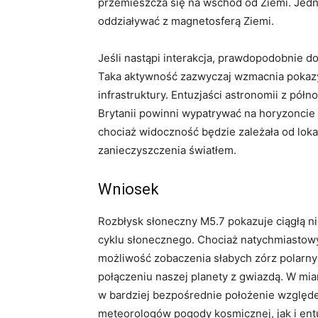
przemieszcza się na wschód od Ziemi. Jedn
oddziaływać z magnetosferą Ziemi.
Jeśli nastąpi interakcja, prawdopodobnie d
Taka aktywność zazwyczaj wzmacnia pokazy z
infrastruktury. Entuzjaści astronomii z pó
Brytanii powinni wypatrywać na horyzoncie 
chociaż widoczność będzie zależała od lo
zanieczyszczenia światłem.
Wniosek
Rozbłysk słoneczny M5.7 pokazuje ciągłą ni
cyklu słonecznego. Chociaż natychmiastowy
możliwość zobaczenia słabych zórz polarny
połączeniu naszej planety z gwiazdą. W mi
w bardziej bezpośrednie położenie względ
meteorologów pogody kosmicznej, jak i entu