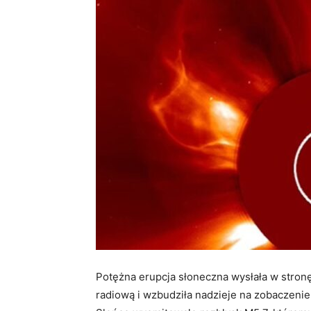
Potężna erupcja słoneczna wysłała w stronę 
radiową i wzbudziła nadzieje na zobaczenie