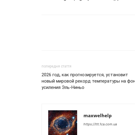
попередня стаття
2026 год, как прогнозируется, установит
новый мировой рекорд температуры на фо
усиления Эль-Ниньо
maxwelhelp
https://ttt.1ca.com.ua