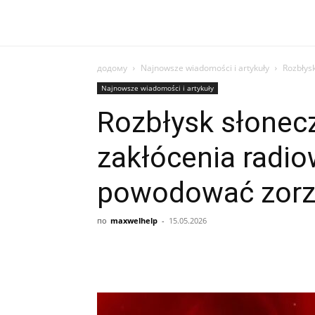
додому
Najnowsze wiadomości i artykuły
Rozbłys
Najnowsze wiadomości i artykuły
Rozbłysk słone
zakłócenia radio
powodować zorz
по
maxwelhelp
-
15.05.2026