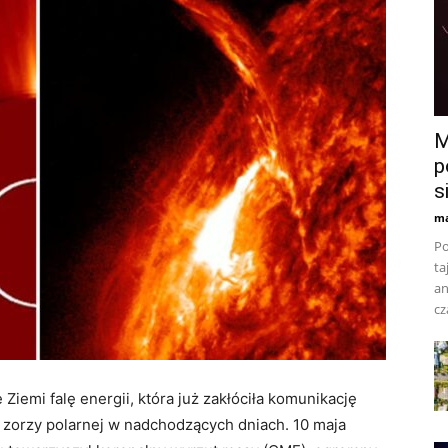
M
p
s
ma
Po
ta
an
cz
Ziemi falę energii, która już zakłóciła komunikację
 zorzy polarnej w nadchodzących dniach. 10 maja