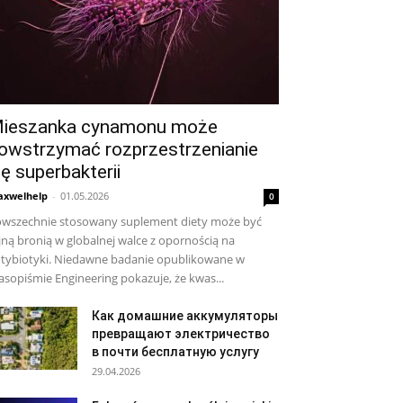
ieszanka cynamonu może
owstrzymać rozprzestrzenianie
ię superbakterii
xwelhelp
-
01.05.2026
0
wszechnie stosowany suplement diety może być
jną bronią w globalnej walce z opornością na
tybiotyki. Niedawne badanie opublikowane w
asopiśmie Engineering pokazuje, że kwas...
Как домашние аккумуляторы
превращают электричество
в почти бесплатную услугу
29.04.2026