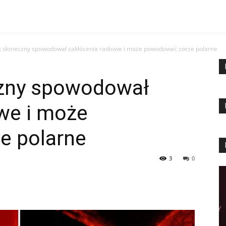
k słoneczny spowodował zakłócenia radiowe i może powodować zorze polarne
czny spowodował
we i może
e polarne
3
0