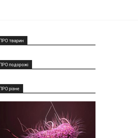
ПРО тварин
ПРО подорожі
ПРО різне