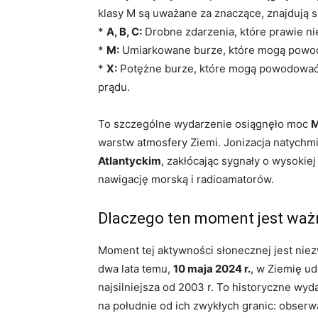
klasy M są uważane za znaczące, znajdują s
*
A, B, C:
Drobne zdarzenia, które prawie ni
*
M:
Umiarkowane burze, które mogą powod
*
X:
Potężne burze, które mogą powodować r
prądu.
To szczególne wydarzenie osiągnęło moc
M
warstw atmosfery Ziemi. Jonizacja natych
Atlantyckim
, zakłócając sygnały o wysokie
nawigację morską i radioamatorów.
Dlaczego ten moment jest ważn
Moment tej aktywności słonecznej jest niez
dwa lata temu,
10 maja 2024 r.
, w Ziemię u
najsilniejsza od 2003 r. To historyczne wy
na południe od ich zwykłych granic: obserw