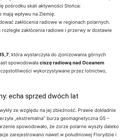
ię pośrodku skali aktywności Słońca:
e mają wpływu na Ziemię.
ować zakłócenia radiowe w regionach polarnych.
ozległe zakłócenia radiowe i przerwy w dostawie
5,7
, która wystarczyła do zjonizowania górnych
miast spowodowała
ciszę radiową nad Oceanem
j częstotliwości wykorzystywane przez lotnictwo,
y: echa sprzed dwóch lat
wykły ze względu na jej zbieżność. Prawie dokładnie
derzyła „ekstremalna” burza geomagnetyczna G5 –
darzenie spowodowało, że zorze polarne wyszły daleko
acje zarejestrowano nawet w południowej Florydzie i