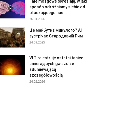
Fale mózgowe określają, w jaki
sposób odróżniamy siebie od
otaczającego nas...
26.01.2026
Це майбутнє минулого? AI
зустрічає Стародавній Рим
24.09.2025
VLT rejestruje ostatni taniec
umierających gwiazd ze
zdumiewającą
szczegółowością
24.02.2026