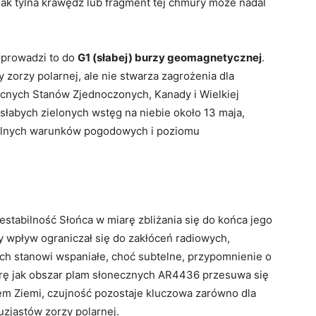
ak tylna krawędź lub fragment tej chmury może nadal
oprowadzi to do
G1 (słabej) burzy geomagnetycznej
.
orzy polarnej, ale nie stwarza zagrożenia dla
łnocnych Stanów Zjednoczonych, Kanady i Wielkiej
słabych zielonych wstęg na niebie około 13 maja,
kalnych warunków pogodowych i poziomu
estabilność Słońca w miarę zbliżania się do końca jego
 wpływ ograniczał się do zakłóceń radiowych,
ch stanowi wspaniałe, choć subtelne, przypomnienie o
arę jak obszar plam słonecznych AR4436 przesuwa się
em Ziemi, czujność pozostaje kluczowa zarówno dla
zjastów zorzy polarnej.