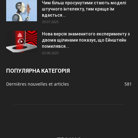
Чим більш просунутими стають моделі
штучного інтелекту, тим краще їм
вдається...
29.07.2025
Нова версія знаменитого експерименту з
двома щілинами показує, що Ейнштейн
помилявся...
03.08.2025
ПОПУЛЯРНА КАТЕГОРІЯ
Dernières nouvelles et articles
581