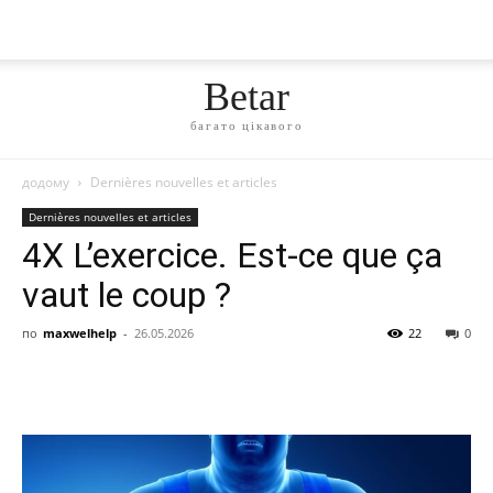
Betar
багато цікавого
додому
Dernières nouvelles et articles
Dernières nouvelles et articles
4X L’exercice. Est-ce que ça
vaut le coup ?
по
maxwelhelp
-
26.05.2026
22
0