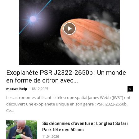
Exoplanète PSR J2322-2650b : Un monde
en forme de citron avec...
maxwelhelp
-
18.12.2025
0
Les astronomes utilisant le télescope spatial James Webb (JWST) ont
découvert une exoplanète unique en son genre : PSR J2322-2650b.
Ce...
Six décennies d’aventure : Longleat Safari
Park fête ses 60 ans
11.04.2026