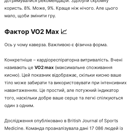
дотримувалися рекомендацій. Здобули скромну
користь. 8%. Може, 9%. Краще ніж нічого. Але цього
мало, щоби змінити гру.
Фактор VO2 Max 📈
Ось у чому каверза. Важливою є фізична форма.
Конкретніше – кардіореспіраторна витривалість. Вчені
називають це
VO2 max
(максимальне споживання
кисню). Цей показник відображає, скільки кисню ваше
тіло може забирати та використовувати при інтенсивних
навантаженнях. Це простий, але потужний індикатор
того, наскільки добре ваше серце та легкі спілкуються
один з одним.
Дослідження опубліковано в British Journal of Sports
Medicine. Команда проаналізувала дані 17 086 людей із