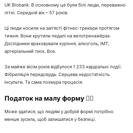
UK Biobank. В основному це були білі люди, переважно
літні. Середній вік – 57 років.
Ці люди носили на зап’ясті фітнес-трекери протягом
тижня. Вони крутили педалі на велотренажёрах.
Дослідники враховували куріння, алкоголь, ІМТ,
артеріальний тиск. Все.
За майже вісім років відбулося 1 233 кардіальні події.
Фібриляція передсердь. Серцева недостатність.
Інсульти. Та сама похмура процесія.
Податок на малу форму 🧘‍♂️
Може здатися, що людям у добрій формі потрібно
менше зусиль, щоб залишатися у безпеці.