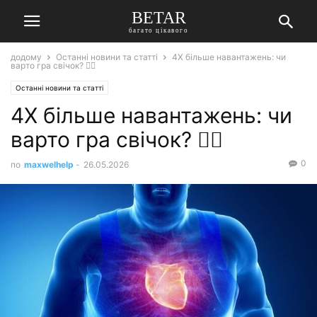
BETAR
багато цікавого
додому
Останні новини та статті
4X більше навантажень: чи
варто гра свічок? 🏃‍♂️
Останні новини та статті
4X більше навантажень: чи
варто гра свічок? 🏃‍♂️
0
по
maxwelhelp
-
26.05.2026