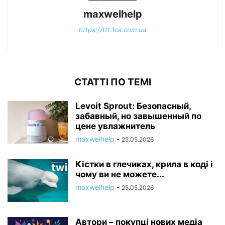
maxwelhelp
https://ttt.1ca.com.ua
СТАТТІ ПО ТЕМІ
Levoit Sprout: Безопасный,
забавный, но завышенный по
цене увлажнитель
maxwelhelp
-
25.05.2026
Кістки в глечиках, крила в коді і
чому ви не можете...
maxwelhelp
-
25.05.2026
Автори – покупці нових медіа