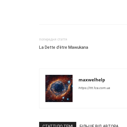
попередня стаття
La Dette d’être Mawukana
maxwelhelp
https://ttt.1ca.com.ua
СТАТТІ ПО ТЕМІ
БІЛЬШЕ ВІД АВТОРА