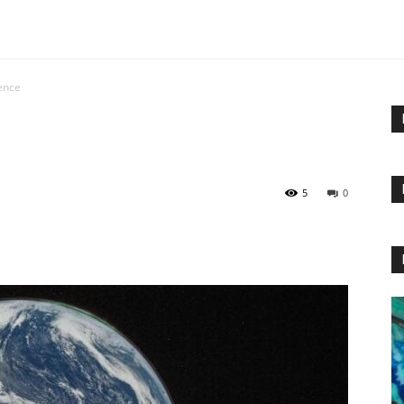
lence
5
0