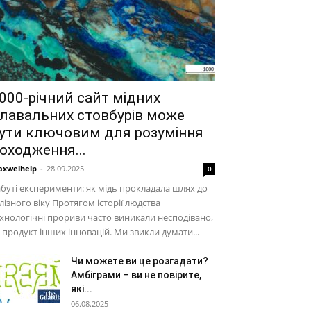
000-річний сайт мідних
лавальних стовбурів може
ути ключовим для розуміння
оходження...
xwelhelp
-
28.09.2025
0
буті експерименти: як мідь прокладала шлях до
лізного віку Протягом історії людства
хнологічні прориви часто виникали несподівано,
 продукт інших інновацій. Ми звикли думати...
Чи можете ви це розгадати?
Амбіграми – ви не повірите,
які...
06.08.2025