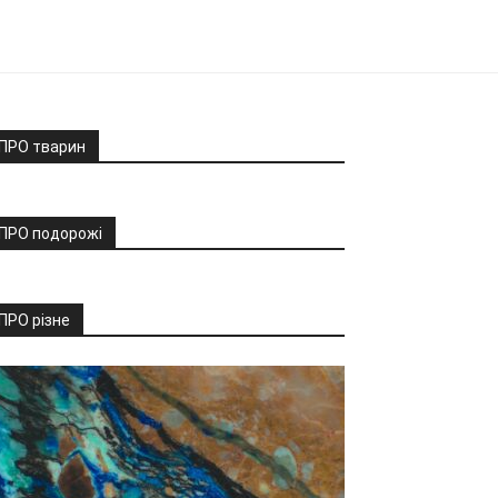
ПРО тварин
ПРО подорожі
ПРО різне