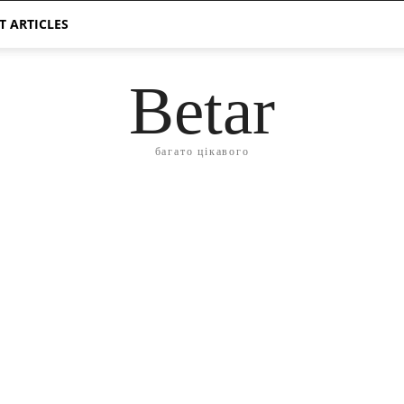
T ARTICLES
Betar
багато цікавого