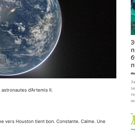
3
п
б
п
ma
За
за
 astronautes d’Artemis II.
те
як
igne vers Houston tient bon. Constante. Calme. Une