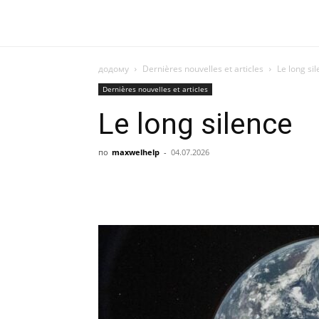
додому
Dernières nouvelles et articles
Le long si
Dernières nouvelles et articles
Le long silence
по
maxwelhelp
-
04.07.2026