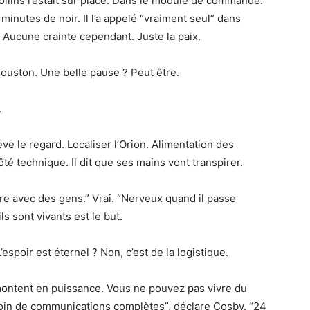
ollins restait sur place. Dans le module de commande.
 minutes de noir. Il l’a appelé “vraiment seul” dans
. Aucune crainte cependant. Juste la paix.
ouston. Une belle pause ? Peut être.
.
ève le regard. Localiser l’Orion. Alimentation des
té technique. Il dit que ses mains vont transpirer.
ire avec des gens.” Vrai. “Nerveux quand il passe
ls sont vivants est le but.
spoir est éternel ? Non, c’est de la logistique.
montent en puissance. Vous ne pouvez pas vivre du
oin de communications complètes”, déclare Cosby. “24