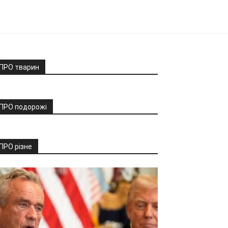
ПРО тварин
ПРО подорожі
ПРО різне