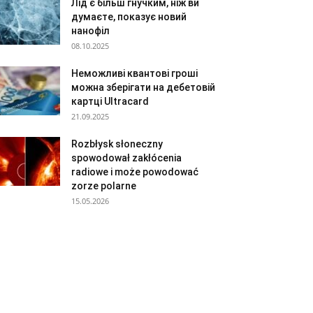
Лід є більш гнучким, ніж ви
думаєте, показує новий
нанофіл
08.10.2025
Неможливі квантові гроші
можна зберігати на дебетовій
картці Ultracard
21.09.2025
Rozbłysk słoneczny
spowodował zakłócenia
radiowe i może powodować
zorze polarne
15.05.2026