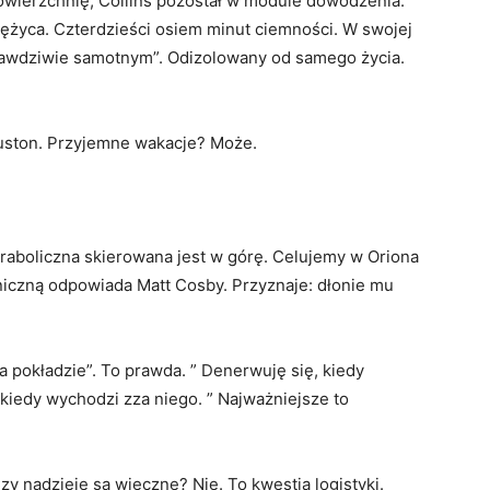
powierzchnię, Collins pozostał w module dowodzenia.
iężyca. Czterdzieści osiem minut ciemności. W swojej
„prawdziwie samotnym”. Odizolowany od samego życia.
ouston. Przyjemne wakacje? Może.
raboliczna skierowana jest w górę. Celujemy w Oriona
niczną odpowiada Matt Cosby. Przyznaje: dłonie mu
a pokładzie”. To prawda. ” Denerwuję się, kiedy
kiedy wychodzi zza niego. ” Najważniejsze to
zy nadzieje są wieczne? Nie. To kwestia logistyki.