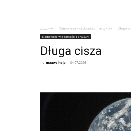
додому
Najnowsze wiadomości i artykuły
Długa c
Najnowsze wiadomości i artykuły
Długa cisza
по
maxwelhelp
-
04.07.2026