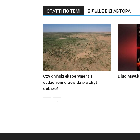
СТАТТІ ПО ТЕМІ
БІЛЬШЕ ВІД АВТОРА
Czy chiński eksperyment z
Dług Mavuk
sadzeniem drzew działa zbyt
dobrze?