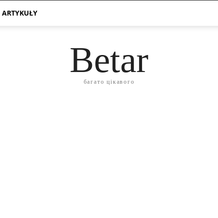
 ARTYKUŁY
Betar
багато цікавого