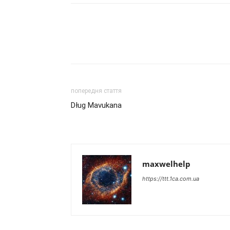
попередня стаття
Dług Mavukana
maxwelhelp
https://ttt.1ca.com.ua