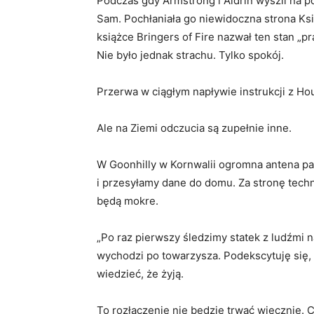
Podczas gdy Armstrong i Aldrin wyszli na 
Sam. Pochłaniała go niewidoczna strona Ks
książce Bringers of Fire nazwał ten stan 
Nie było jednak strachu. Tylko spokój.
Przerwa w ciągłym napływie instrukcji z H
Ale na Ziemi odczucia są zupełnie inne.
W Goonhilly w Kornwalii ogromna antena pa
i przesyłamy dane do domu. Za stronę tech
będą mokre.
„Po raz pierwszy śledzimy statek z ludźmi n
wychodzi po towarzysza. Podekscytuję się, 
wiedzieć, że żyją.
To rozłączenie nie będzie trwać wiecznie. C