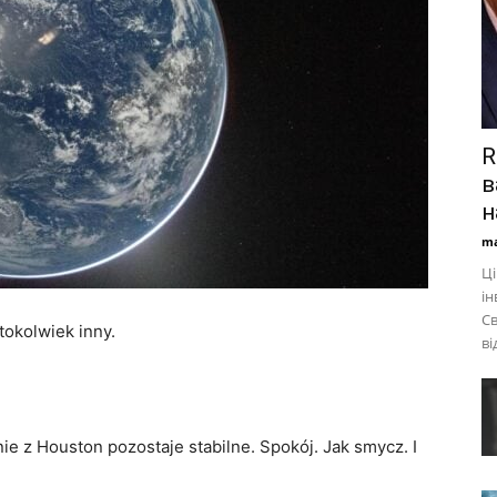
R
в
н
ma
Ці
ін
Св
tokolwiek inny.
ві
nie z Houston pozostaje stabilne. Spokój. Jak smycz. I