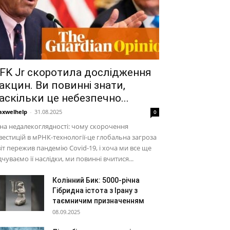
FK Jr скоротила дослідження
акцин. Ви повинні знати,
аскільки це небезпечно...
xwelhelp
-
31.08.2025
0
на недалекоглядності: чому скорочення
вестицій в мРНК-технології-це глобальна загроза
іт пережив пандемію Covid-19, і хоча ми все ще
дчуваємо її наслідки, ми повинні вчитися...
Колінний Бик: 5000-річна
Гібридна істота з Ірану з
таємничим призначенням
08.09.2025