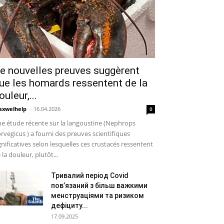
e nouvelles preuves suggèrent
ue les homards ressentent de la
ouleur,...
xwelhelp
-
16.04.2026
0
e étude récente sur la langoustine (Nephrops
rvegicus ) a fourni des preuves scientifiques
gnificatives selon lesquelles ces crustacés ressentent
 la douleur, plutôt...
Тривалий період Covid
пов’язаний з більш важкими
менструаціями та ризиком
дефіциту...
17.09.2025