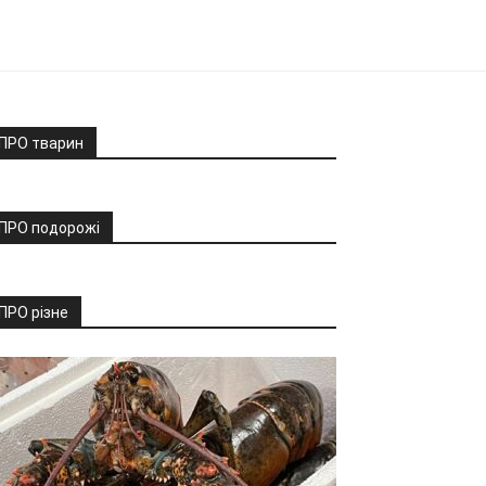
ПРО тварин
ПРО подорожі
ПРО різне