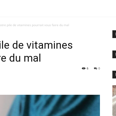
otre pile de vitamines pourrait vous faire du mal
ile de vitamines
re du mal
6
0