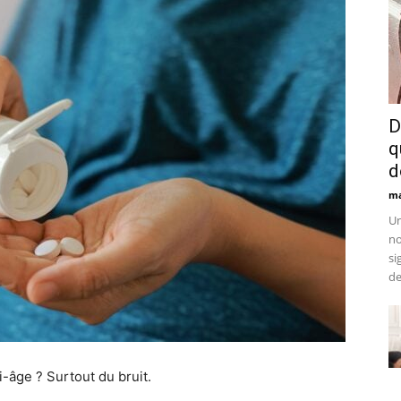
D
q
d
ma
Un
no
si
de
âge ? Surtout du bruit.