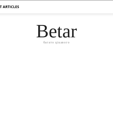
T ARTICLES
Betar
багато цікавого