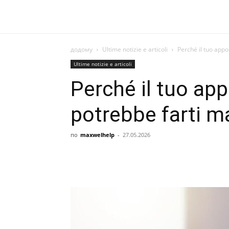
додому
Ultime notizie e articoli
Perché il tuo appo
Ultime notizie e articoli
Perché il tuo ap
potrebbe farti m
по
maxwelhelp
-
27.05.2026