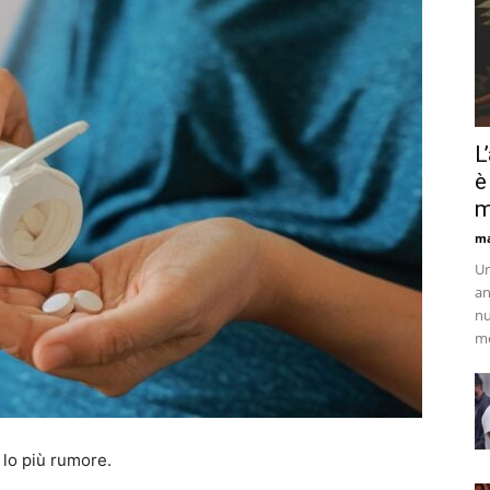
L
è
m
ma
Un
an
nu
me
 lo più rumore.