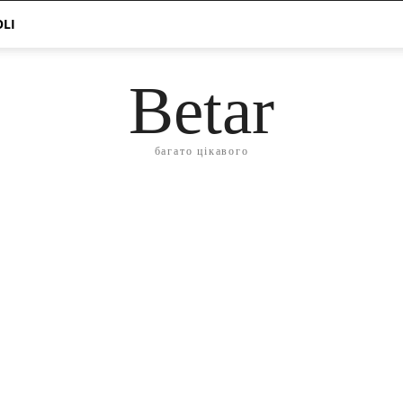
OLI
Betar
багато цікавого