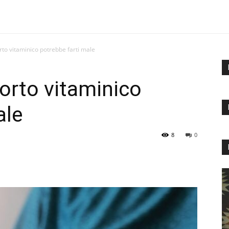
rto vitaminico potrebbe farti male
porto vitaminico
ale
8
0