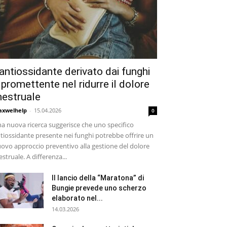
’antiossidante derivato dai funghi
 promettente nel ridurre il dolore
estruale
xwelhelp
-
15.04.2026
0
a nuova ricerca suggerisce che uno specifico
tiossidante presente nei funghi potrebbe offrire un
ovo approccio preventivo alla gestione del dolore
struale. A differenza...
Il lancio della “Maratona” di
Bungie prevede uno scherzo
elaborato nel...
14.03.2026