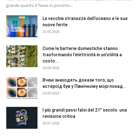
grande quanto il Texas in procinto...
Le vecchie stranezze dell’oceano e le sue
nuove ferite
23.05.2026
Come le batterie domestiche stanno
trasformando l’elettricità in un’utilità a
costo...
29.04.2026
Вчені знаходять докази того, що
астероїд був у Північному морі понад...
23.09.2025
I più grandi passi falsi del 21° secolo: una
revisione critica
26.01.2026