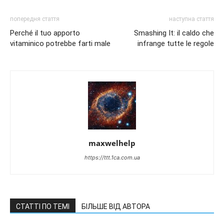
попередня стаття
наступна стаття
Perché il tuo apporto
Smashing It: il caldo che
vitaminico potrebbe farti male
infrange tutte le regole
maxwelhelp
https://ttt.1ca.com.ua
СТАТТІ ПО ТЕМІ
БІЛЬШЕ ВІД АВТОРА