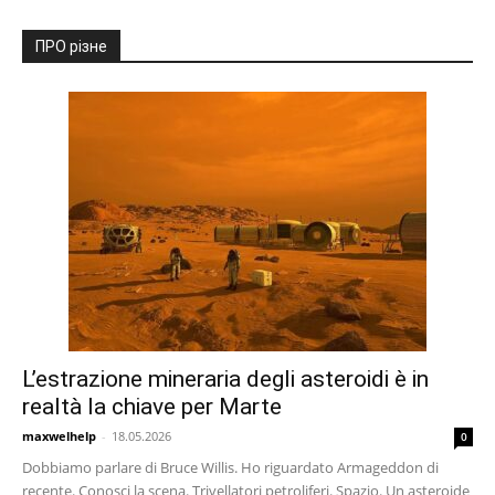
ПРО різне
L’estrazione mineraria degli asteroidi è in
realtà la chiave per Marte
maxwelhelp
-
18.05.2026
0
Dobbiamo parlare di Bruce Willis. Ho riguardato Armageddon di
recente. Conosci la scena. Trivellatori petroliferi. Spazio. Un asteroide