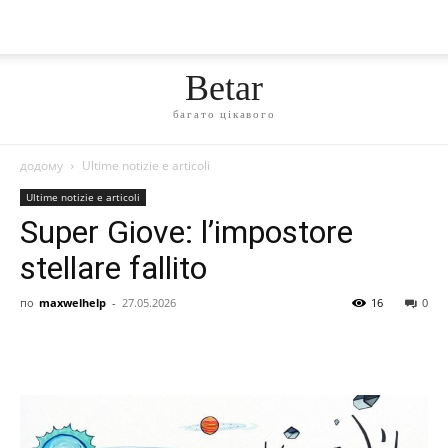
Betar
багато цікавого
додому
Ultime notizie e articoli
Ultime notizie e articoli
Super Giove: l’impostore
stellare fallito
по
maxwelhelp
-
27.05.2026
16
0