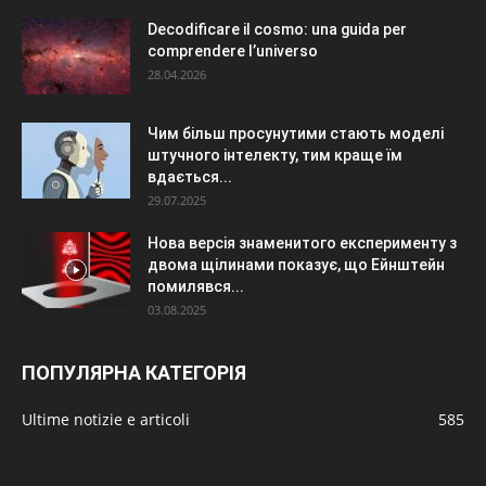
Decodificare il cosmo: una guida per
comprendere l’universo
28.04.2026
Чим більш просунутими стають моделі
штучного інтелекту, тим краще їм
вдається...
29.07.2025
Нова версія знаменитого експерименту з
двома щілинами показує, що Ейнштейн
помилявся...
03.08.2025
ПОПУЛЯРНА КАТЕГОРІЯ
Ultime notizie e articoli
585