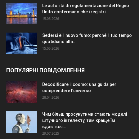
Le autorità di regolamentazione del Regno
Unito confermano che i registri...
15.05.2026
Sedersi è il nuovo fumo: perché il tuo tempo
quotidiano alla...
15.05.2026
ПОПУЛЯРНІ ПОВІДОМЛЕННЯ
Decodificare il cosmo: una guida per
comprendere l’universo
28.04.2026
Чим більш просунутими стають моделі
штучного інтелекту, тим краще їм
вдається...
29.07.2025