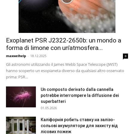
Exoplanet PSR J2322-2650b: un mondo a
forma di limone con un’atmosfera...
maxwelhelp
-
18.12.2025
0
Gli astronomi utilizzando il James Webb Space Telescope (JWST)
hanno scoperto un esopianeta diverso da qualsiasi altro osservato
prima: PSR...
Un composto derivato dalla cannella
potrebbe interrompere la diffusione dei
superbatteri
01.05.2026
Каліфорнія робить ставку на залізо-
сольові акумулятори для захисту від
лісових пожеж