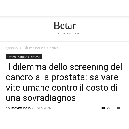
Betar
багато цікавого
додому
Ultime notizie e articoli
Ultime notizie e articoli
Il dilemma dello screening del
cancro alla prostata: salvare
vite umane contro il costo di
una sovradiagnosi
по
maxwelhelp
-
18.05.2026
22
0