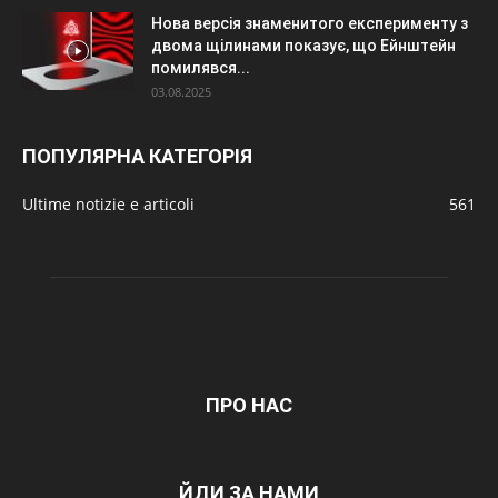
Нова версія знаменитого експерименту з
двома щілинами показує, що Ейнштейн
помилявся...
03.08.2025
ПОПУЛЯРНА КАТЕГОРІЯ
Ultime notizie e articoli
561
ПРО НАС
ЙДИ ЗА НАМИ