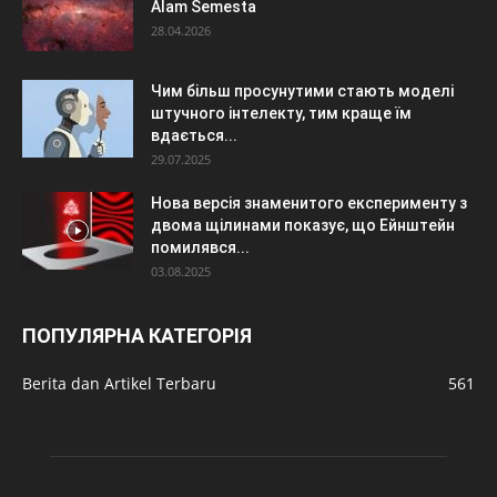
Alam Semesta
28.04.2026
Чим більш просунутими стають моделі
штучного інтелекту, тим краще їм
вдається...
29.07.2025
Нова версія знаменитого експерименту з
двома щілинами показує, що Ейнштейн
помилявся...
03.08.2025
ПОПУЛЯРНА КАТЕГОРІЯ
Berita dan Artikel Terbaru
561