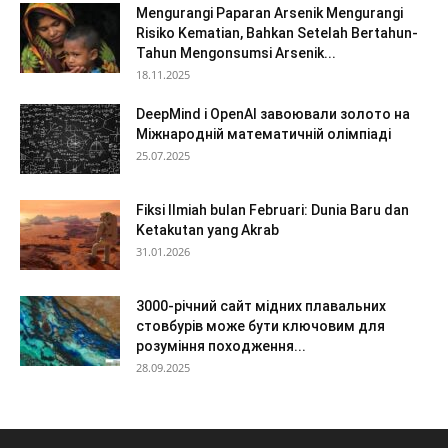
Mengurangi Paparan Arsenik Mengurangi
Risiko Kematian, Bahkan Setelah Bertahun-
Tahun Mengonsumsi Arsenik...
18.11.2025
DeepMind і OpenAI завоювали золото на
Міжнародній математичній олімпіаді
25.07.2025
Fiksi Ilmiah bulan Februari: Dunia Baru dan
Ketakutan yang Akrab
31.01.2026
3000-річний сайт мідних плавальних
стовбурів може бути ключовим для
розуміння походження...
28.09.2025