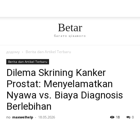
Betar
багато цікавого
додому
Berita dan Artikel Terbaru
Berita dan Artikel Terbaru
Dilema Skrining Kanker
Prostat: Menyelamatkan
Nyawa vs. Biaya Diagnosis
Berlebihan
по
maxwelhelp
-
18.05.2026
18
0