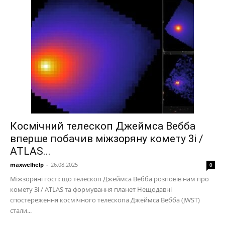
Космічний телескоп Джеймса Вебба
вперше побачив міжзоряну комету 3i /
ATLAS...
maxwelhelp
-
26.08.2025
0
Міжзоряні гості: що телескоп Джеймса Вебба розповів нам про
комету 3i / ATLAS та формування планет Нещодавні
спостереження космічного телескопа Джеймса Вебба (JWST)
стали...