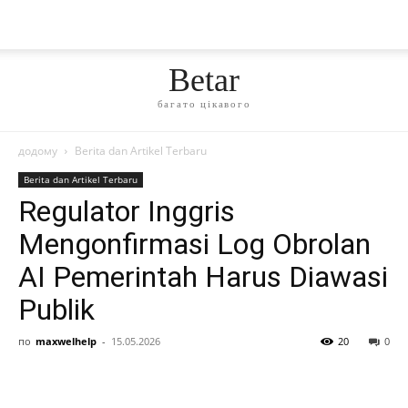
Betar
багато цікавого
додому
Berita dan Artikel Terbaru
Berita dan Artikel Terbaru
Regulator Inggris
Mengonfirmasi Log Obrolan
AI Pemerintah Harus Diawasi
Publik
по
maxwelhelp
-
15.05.2026
20
0