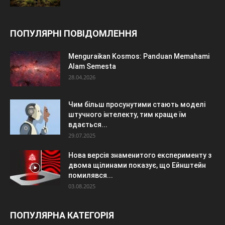
ПОПУЛЯРНІ ПОВІДОМЛЕННЯ
Menguraikan Kosmos: Panduan Memahami
Alam Semesta
28.04.2026
Чим більш просунутими стають моделі
штучного інтелекту, тим краще їм
вдається...
29.07.2025
Нова версія знаменитого експерименту з
двома щілинами показує, що Ейнштейн
помилявся...
03.08.2025
ПОПУЛЯРНА КАТЕГОРІЯ