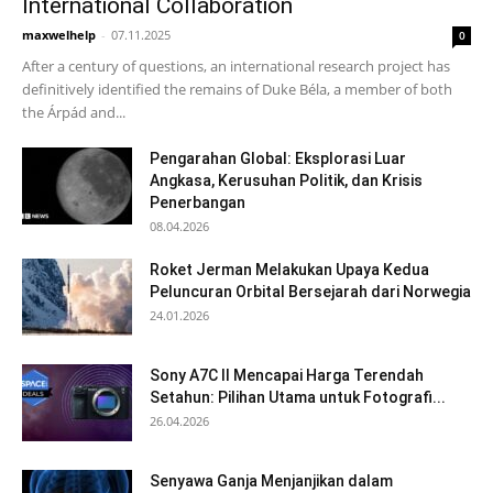
International Collaboration
maxwelhelp
-
07.11.2025
0
After a century of questions, an international research project has
definitively identified the remains of Duke Béla, a member of both
the Árpád and...
Pengarahan Global: Eksplorasi Luar
Angkasa, Kerusuhan Politik, dan Krisis
Penerbangan
08.04.2026
Roket Jerman Melakukan Upaya Kedua
Peluncuran Orbital Bersejarah dari Norwegia
24.01.2026
Sony A7C II Mencapai Harga Terendah
Setahun: Pilihan Utama untuk Fotografi...
26.04.2026
Senyawa Ganja Menjanjikan dalam