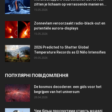
zitten je lichaam op verrassende manieren...
15.05.2026
Zonnevlam veroorzaakt radio-black-out en
potentiële aurora-displays
15.05.2026
2026 Predicted to Shatter Global
Temperature Records as El Niño Intensifies
09.05.2026
ПОПУЛЯРНІ ПОВІДОМЛЕННЯ
De kosmos decoderen: een gids voor het
begrijpen van het universum
28.04.2026
Чим більш просунутими стають моделі