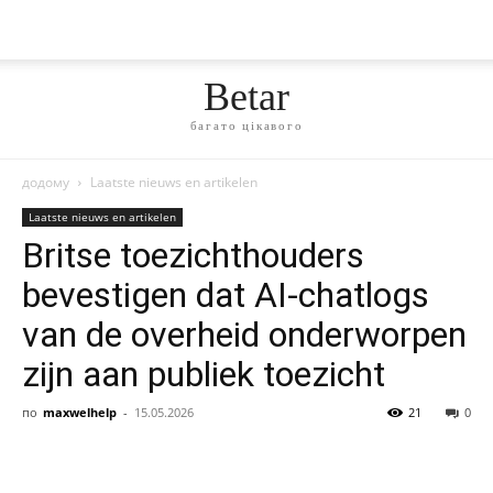
Betar
багато цікавого
додому
Laatste nieuws en artikelen
Laatste nieuws en artikelen
Britse toezichthouders
bevestigen dat AI-chatlogs
van de overheid onderworpen
zijn aan publiek toezicht
по
maxwelhelp
-
15.05.2026
21
0