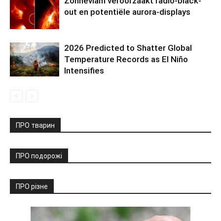
Zonnevlam veroorzaakt radio-black-
out en potentiële aurora-displays
2026 Predicted to Shatter Global
Temperature Records as El Niño
Intensifies
ПРО тварин
ПРО подорожі
ПРО різне