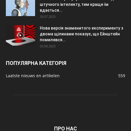
штучного інтелекту, тим краще їм
вдається...
29.07.2025
Нова версія знаменитого експерименту з
двома щілинами показує, що Ейнштейн
помилявся...
03.08.2025
ПОПУЛЯРНА КАТЕГОРІЯ
Laatste nieuws en artikelen
559
ПРО НАС