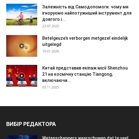
Залежність від Самодопомоги: чому ми
ігноруємо найпотужніший інструмент для
довгого і...
23.07.2025
Betelgeuze’s verborgen metgezel eindelijk
uitgelegd
19.01.2026
Китай представив екіпаж місії Shenzhou
21 на космічну станцію Tiangong,
включаючи...
03.11.2025
ВИБІР РЕДАКТОРА
Wetenschappers waarschuwen dat te veel