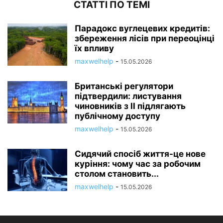
СТАТТІ ПО ТЕМІ
Парадокс вуглецевих кредитів:
збереження лісів при переоцінці
їх впливу
maxwelhelp
-
15.05.2026
Британські регулятори
підтвердили: листування
чиновників з ІІ підлягають
публічному доступу
maxwelhelp
-
15.05.2026
Сидячий спосіб життя-це нове
куріння: чому час за робочим
столом становить...
maxwelhelp
-
15.05.2026