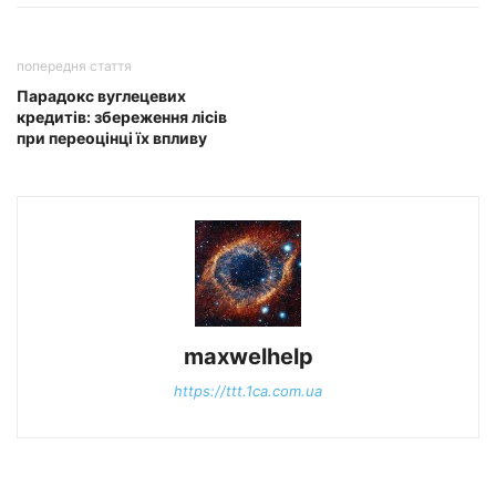
попередня стаття
Парадокс вуглецевих
кредитів: збереження лісів
при переоцінці їх впливу
maxwelhelp
https://ttt.1ca.com.ua