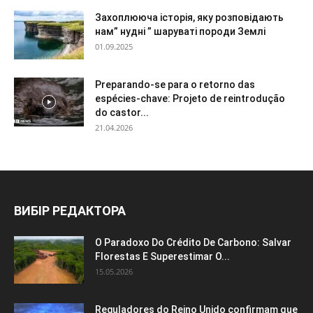
Захоплююча історія, яку розповідають
нам” нудні ” шаруваті породи Землі
01.09.2025
Preparando-se para o retorno das
espécies-chave: Projeto de reintrodução
do castor...
21.04.2026
ВИБІР РЕДАКТОРА
O Paradoxo Do Crédito De Carbono: Salvar
Florestas E Superestimar O...
15.05.2026
Reguladores do Reino Unido confirmam que