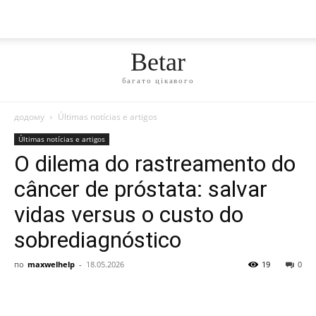
Betar
багато цікавого
додому
Últimas notícias e artigos
Últimas notícias e artigos
O dilema do rastreamento do
câncer de próstata: salvar
vidas versus o custo do
sobrediagnóstico
по
maxwelhelp
-
18.05.2026
19
0