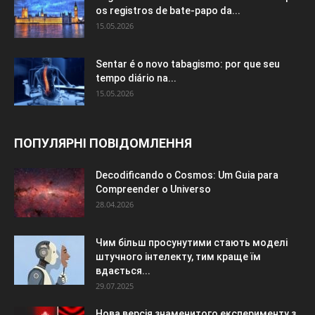
os registros de bate-papo da...
15.05.2026
Sentar é o novo tabagismo: por que seu
tempo diário na...
15.05.2026
ПОПУЛЯРНІ ПОВІДОМЛЕННЯ
Decodificando o Cosmos: Um Guia para
Compreender o Universo
28.04.2026
Чим більш просунутими стають моделі
штучного інтелекту, тим краще їм
вдається...
29.07.2025
Нова версія знаменитого експерименту з