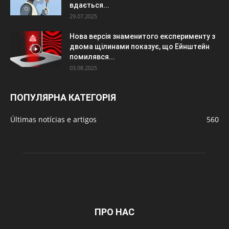
вдається...
29.07.2025
Нова версія знаменитого експерименту з
двома щілинами показує, що Ейнштейн
помилявся...
03.08.2025
ПОПУЛЯРНА КАТЕГОРІЯ
Últimas notícias e artigos
560
ПРО НАС