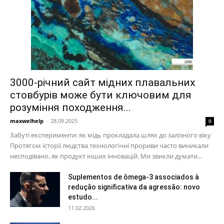
3000-річний сайт мідних плавальних
стовбурів може бути ключовим для
розуміння походження...
maxwelhelp
-
28.09.2025
0
Забуті експерименти: як мідь прокладала шлях до залізного віку
Протягом історії людства технологічні прориви часто виникали
несподівано, як продукт інших інновацій. Ми звикли думати...
Suplementos de ômega-3 associados à
redução significativa da agressão: novo
estudo...
11.02.2026