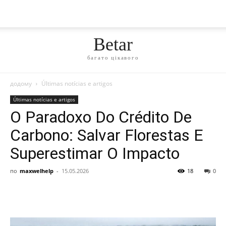
Betar
багато цікавого
додому
Últimas notícias e artigos
Últimas notícias e artigos
O Paradoxo Do Crédito De
Carbono: Salvar Florestas E
Superestimar O Impacto
по
maxwelhelp
-
15.05.2026
18
0