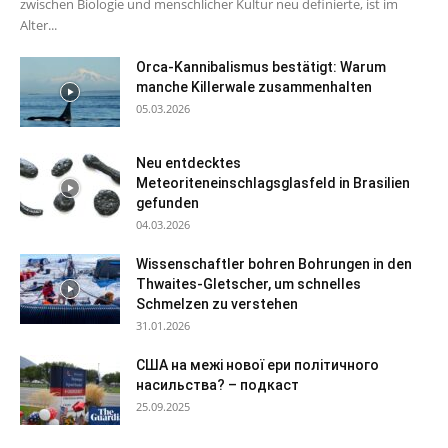
zwischen Biologie und menschlicher Kultur neu definierte, ist im
Alter...
Orca-Kannibalismus bestätigt: Warum
manche Killerwale zusammenhalten
05.03.2026
Neu entdecktes
Meteoriteneinschlagsglasfeld in Brasilien
gefunden
04.03.2026
Wissenschaftler bohren Bohrungen in den
Thwaites-Gletscher, um schnelles
Schmelzen zu verstehen
31.01.2026
США на межі нової ери політичного
насильства? – подкаст
25.09.2025