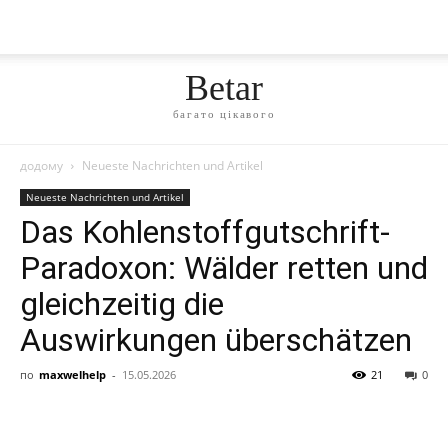
Betar
багато цікавого
додому
Neueste Nachrichten und Artikel
Neueste Nachrichten und Artikel
Das Kohlenstoffgutschrift-
Paradoxon: Wälder retten und
gleichzeitig die
Auswirkungen überschätzen
по
maxwelhelp
-
15.05.2026
21
0