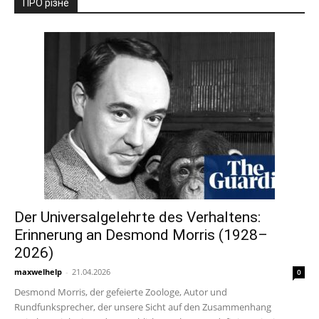
ПРО різне
Der Universalgelehrte des Verhaltens:
Erinnerung an Desmond Morris (1928–
2026)
maxwelhelp
-
21.04.2026
0
Desmond Morris, der gefeierte Zoologe, Autor und
Rundfunksprecher, der unsere Sicht auf den Zusammenhang