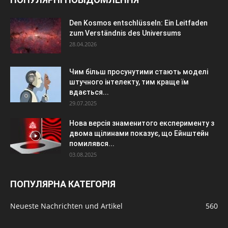
Den Kosmos entschlüsseln: Ein Leitfaden
zum Verständnis des Universums
28.04.2026
Чим більш просунутими стають моделі
штучного інтелекту, тим краще їм
вдається...
29.07.2025
Нова версія знаменитого експерименту з
двома щілинами показує, що Ейнштейн
помилявся...
03.08.2025
ПОПУЛЯРНА КАТЕГОРІЯ
Neueste Nachrichten und Artikel
560