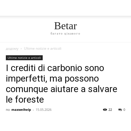
Betar
багато цікавого
додому
Ultime notizie e articoli
Ultime notizie e articoli
I crediti di carbonio sono
imperfetti, ma possono
comunque aiutare a salvare
le foreste
по
maxwelhelp
-
15.05.2026
22
0