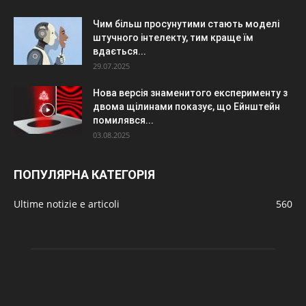
Чим більш просунутими стають моделі
штучного інтелекту, тим краще їм
вдається...
29.07.2025
Нова версія знаменитого експерименту з
двома щілинами показує, що Ейнштейн
помилявся...
03.08.2025
ПОПУЛЯРНА КАТЕГОРІЯ
Ultime notizie e articoli
560