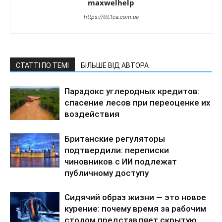
maxwelhelp
https://ttt.1ca.com.ua
СТАТТІ ПО ТЕМІ
БІЛЬШЕ ВІД АВТОРА
Парадокс углеродных кредитов:
спасение лесов при переоценке их
воздействия
Британские регуляторы
подтвердили: переписки
чиновников с ИИ подлежат
публичному доступу
Сидячий образ жизни — это новое
курение: почему время за рабочим
столом представляет скрытую