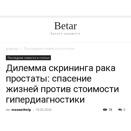
Betar
багато цікавого
додому
Последние новости и статьи
Последние новости и статьи
Дилемма скрининга рака
простаты: спасение
жизней против стоимости
гипердиагностики
по
maxwelhelp
-
18.05.2026
18
0