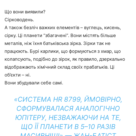
Що вони виявили?
Сірководень.
А також безліч важких елементів – вуглець, кисень,
сірку. Ці планети “збагачені”. Вони містять більше
металів, ніж їхня батьківська зірка. Зірки так не
працюють. Бурі карлики, що формуються з хмар, що
колапсують, подібно до зірок, як правило, дзеркально
відображають хімічний склад своїх прабатьків. Ці
об’єкти – ні.
Вони збудували себе самі.
«СИСТЕМА HR 8799, ЙМОВІРНО,
СФОРМУВАЛАСЯ АНАЛОГІЧНО
ЮПІТЕРУ, НЕЗВАЖАЮЧИ НА ТЕ,
ЩО ЇЇ ПЛАНЕТИ В 5–10 РАЗІВ
МАСИВНІШІ» — ЖАН-БАТІСТ