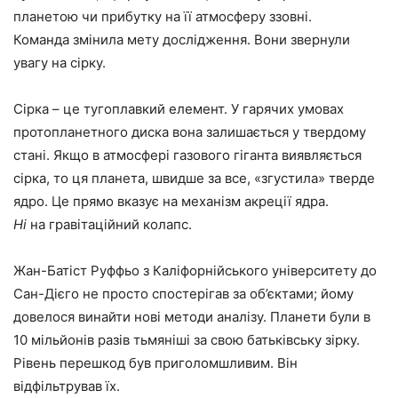
планетою чи прибутку на її атмосферу ззовні.
Команда змінила мету дослідження. Вони звернули
увагу на сірку.
Сірка – це тугоплавкий елемент. У гарячих умовах
протопланетного диска вона залишається у твердому
стані. Якщо в атмосфері газового гіганта виявляється
сірка, то ця планета, швидше за все, «згустила» тверде
ядро. Це прямо вказує на механізм акреції ядра.
Ні
на гравітаційний колапс.
Жан-Батіст Руффьо з Каліфорнійського університету до
Сан-Дієго не просто спостерігав за об’єктами; йому
довелося винайти нові методи аналізу. Планети були в
10 мільйонів разів тьмяніші за свою батьківську зірку.
Рівень перешкод був приголомшливим. Він
відфільтрував їх.