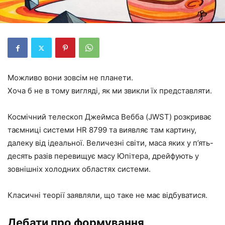
Можливо вони зовсім не планети.
Хоча б не в тому вигляді, як ми звикли їх представляти.
Космічний телескоп Джеймса Вебба (JWST) розкриває
таємниці системи HR 8799 та виявляє там картину,
далеку від ідеальної. Величезні світи, маса яких у п’ять-
десять разів перевищує масу Юпітера, дрейфують у
зовнішніх холодних областях системи.
Класичні теорії заявляли, що таке не має відбуватися.
Дебати про формування