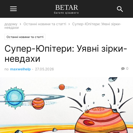
BETAR
багато цікавого
додому
Останні новини та статті
Супер-Юпітери: Уявні зірки-
невдахи
Останні новини та статті
Супер-Юпітери: Уявні зірки-
невдахи
0
по
maxwelhelp
-
27.05.2026