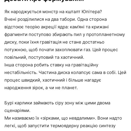
Як народжується монстр на кшталт Юпітера?
Вчені розділилися на два табори. Одна сторона
відстоює теорію акреції ядра: кам’яні та крижані
фрагменти поступово збирають пил у протопланетному
диску, поки їхня гравітація не стане достатньо
потужною, щоб почати захоплювати газ. Цей процес
повільний, поступовий та хаотичний.
Інша сторона робить ставку на гравітаційну
нестабільність. Частина диска колапсує сама в собі. Цей
процес швидкий, хаотичний і більше нагадує
народження зірок, а чи не планет.
Бурі карлики займають сіру зону між цими двома
сценаріями.
Ми називаємо їх «зірками, що невдалими». Вони надто
легкі, щоб запустити термоядерну реакцію синтезу