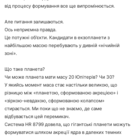
від процесу формування все ще випромінюється.
Але питання залишаються.
Ось неприємна правда.
Це потужні об’єкти. Кандидати в екзопланети з
найбільшою масою перебувають у дивній «нічийній
зоні».
Що таке планета?
Чи може планета мати масу 20 Юпітерів? Чи 30?
У якийсь момент маса стає настільки великою, що
різницю між «планетою, сформованою акрецією» і
«зіркою-невдахою, сформованою колапсом»
стирається. Ми поки що не знаємо, де саме
відбувається цей перемикач.
Система HR 8799 довела, що гігантські планети можуть
формуватися шляхом акреції ядра в далеких темних