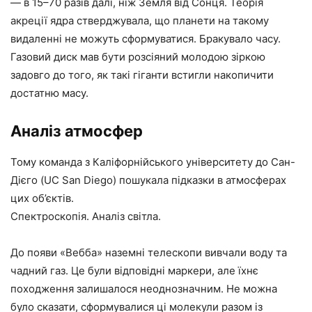
— в 15–70 разів далі, ніж Земля від Сонця. Теорія
акреції ядра стверджувала, що планети на такому
видаленні не можуть сформуватися. Бракувало часу.
Газовий диск мав бути розсіяний молодою зіркою
задовго до того, як такі гіганти встигли накопичити
достатню масу.
Аналіз атмосфер
Тому команда з Каліфорнійського університету до Сан-
Дієго (UC San Diego) пошукала підказки в атмосферах
цих об’єктів.
Спектроскопія. Аналіз світла.
До появи «Вебба» наземні телескопи вивчали воду та
чадний газ. Це були відповідні маркери, але їхнє
походження залишалося неоднозначним. Не можна
було сказати, сформувалися ці молекули разом із