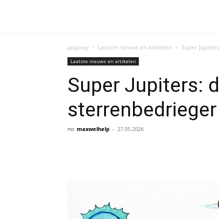
додому
Laatste nieuws en artikelen
Super Jupiter
Laatste nieuws en artikelen
Super Jupiters: 
sterrenbedrieger
по
maxwelhelp
-
27.05.2026