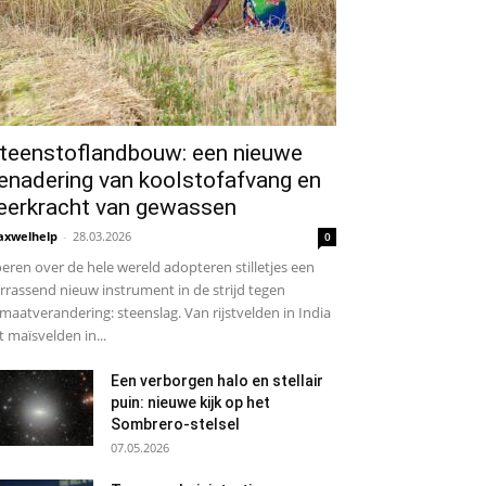
teenstoflandbouw: een nieuwe
enadering van koolstofafvang en
eerkracht van gewassen
xwelhelp
-
28.03.2026
0
eren over de hele wereld adopteren stilletjes een
rrassend nieuw instrument in de strijd tegen
imaatverandering: steenslag. Van rijstvelden in India
t maïsvelden in...
Een verborgen halo en stellair
puin: nieuwe kijk op het
Sombrero-stelsel
07.05.2026