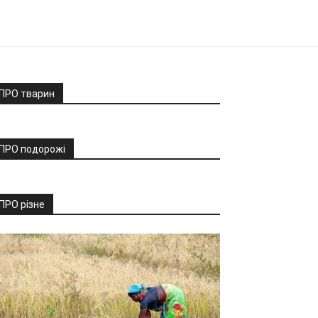
ПРО тварин
ПРО подорожі
ПРО різне