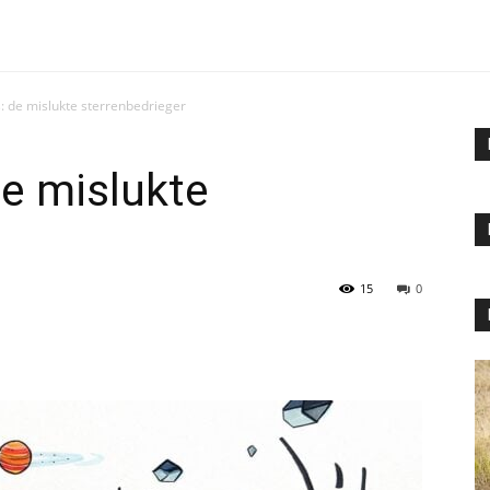
s: de mislukte sterrenbedrieger
de mislukte
15
0