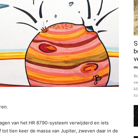
S
b
v
ma
Bo
ve
kl
to
ren.
agen van het HR 8790-systeem verwijderd en iets
tot tien keer de massa van Jupiter, zweven daar in de