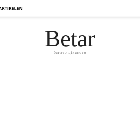
ARTIKELEN
Betar
багато цікавого