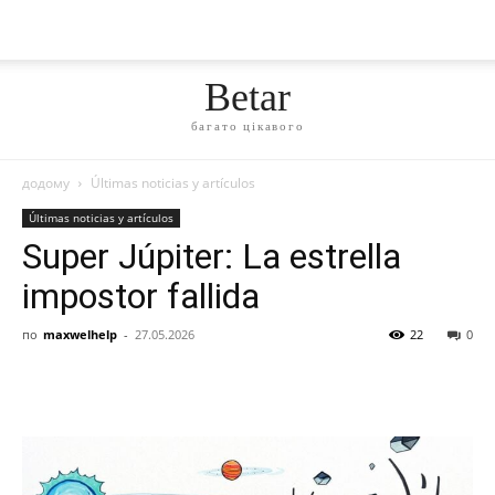
Betar
багато цікавого
додому
Últimas noticias y artículos
Últimas noticias y artículos
Super Júpiter: La estrella
impostor fallida
по
maxwelhelp
-
27.05.2026
22
0