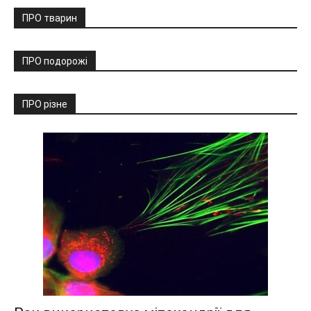
ПРО тварин
ПРО подорожі
ПРО різне