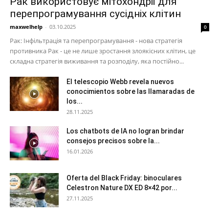
Рак використовує мітохондрії для
перепрограмування сусідніх клітин
maxwelhelp
-
03.10.2025
0
Рак: Інфільтрація та перепрограмування - нова стратегія
противника Рак - це не лише зростання злоякісних клітин, це
складна стратегія виживання та розподілу, яка постійно...
El telescopio Webb revela nuevos
conocimientos sobre las llamaradas de
los...
28.11.2025
Los chatbots de IA no logran brindar
consejos precisos sobre la...
16.01.2026
Oferta del Black Friday: binoculares
Celestron Nature DX ED 8×42 por...
27.11.2025