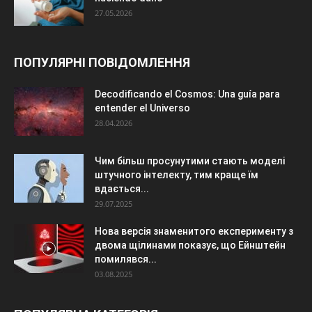
27.05.2026
ПОПУЛЯРНІ ПОВІДОМЛЕННЯ
Decodificando el Cosmos: Una guía para
entender el Universo
28.04.2026
Чим більш просунутими стають моделі
штучного інтелекту, тим краще їм
вдається...
29.07.2025
Нова версія знаменитого експерименту з
двома щілинами показує, що Ейнштейн
помилявся...
03.08.2025