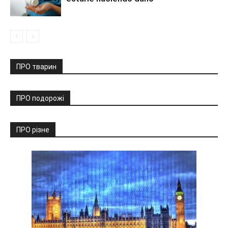
ПРО тварин
ПРО подорожі
ПРО різне