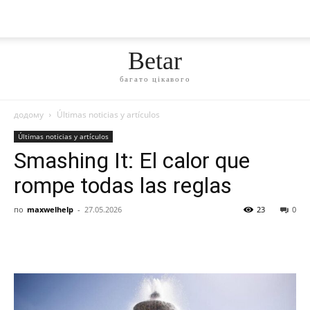
Betar
багато цікавого
додому
Últimas noticias y artículos
Últimas noticias y artículos
Smashing It: El calor que
rompe todas las reglas
по
maxwelhelp
-
27.05.2026
23
0