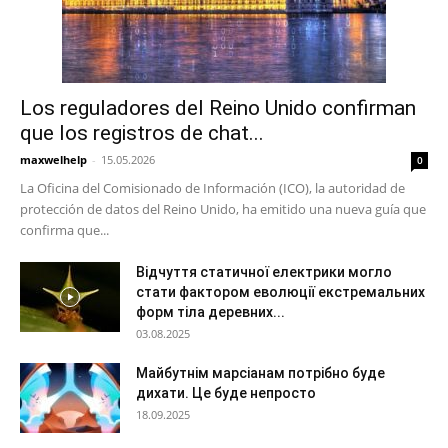
Los reguladores del Reino Unido confirman
que los registros de chat...
maxwelhelp
-
15.05.2026
0
La Oficina del Comisionado de Información (ICO), la autoridad de
protección de datos del Reino Unido, ha emitido una nueva guía que
confirma que...
Відчуття статичної електрики могло
стати фактором еволюції екстремальних
форм тіла деревних...
03.08.2025
Майбутнім марсіанам потрібно буде
дихати. Це буде непросто
18.09.2025