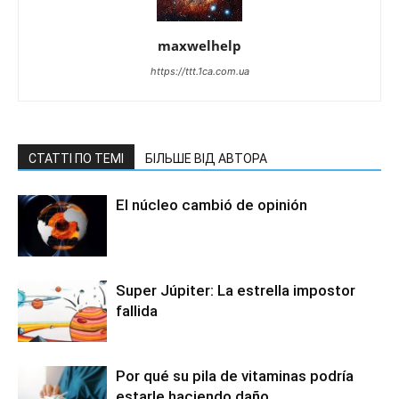
maxwelhelp
https://ttt.1ca.com.ua
СТАТТІ ПО ТЕМІ
БІЛЬШЕ ВІД АВТОРА
El núcleo cambió de opinión
Super Júpiter: La estrella impostor
fallida
Por qué su pila de vitaminas podría
estarle haciendo daño