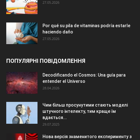
27.05.2026
Por qué su pila de vitaminas podría estarle
haciendo daño
27.05.2026
ПОПУЛЯРНІ ПОВІДОМЛЕННЯ
Decodificando el Cosmos: Una guía para
entender el Universo
28.04.2026
Чим більш просунутими стають моделі
штучного інтелекту, тим краще їм
вдається...
29.07.2025
Нова версія знаменитого експерименту з