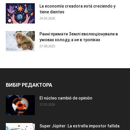
La economía creadora está creciendo y
tiene dientes
24.05.2026
Ранні примати Землі еволюціонували в
умовах холоду, а не в тропіках
27.08.2025
ВИБІР РЕДАКТОРА
El núcleo cambió de opinión
27.05.2026
Super Júpiter: La estrella impostor fallida