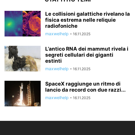
Le collisioni galattiche rivelano la
fisica estrema nelle reliquie
radiofoniche
maxwelhelp
-
16.11.2025
L’antico RNA dei mammut rivela i
segreti cellulari dei giganti
estinti
maxwelhelp
-
16.11.2025
SpaceX raggiunge un ritmo di
lancio da record con due razzi...
maxwelhelp
-
16.11.2025