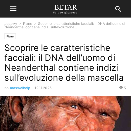
BETAR
багато цікавого
додому
Різне
Scoprire le caratteristiche facciali: il DNA dell’uomo di
Neanderthal contiene indizi sull’evoluzione...
Різне
Scoprire le caratteristiche
facciali: il DNA dell’uomo di
Neanderthal contiene indizi
sull’evoluzione della mascella
0
по
maxwelhelp
-
12.11.2025