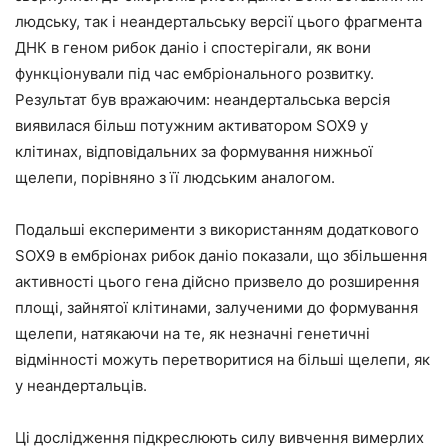
людську, так і неандертальську версії цього фрагмента
ДНК в геном рибок даніо і спостерігали, як вони
функціонували під час ембріонального розвитку.
Результат був вражаючим: неандертальська версія
виявилася більш потужним активатором SOX9 у
клітинах, відповідальних за формування нижньої
щелепи, порівняно з її людським аналогом.
Подальші експерименти з використанням додаткового
SOX9 в ембріонах рибок даніо показали, що збільшення
активності цього гена дійсно призвело до розширення
площі, зайнятої клітинами, залученими до формування
щелепи, натякаючи на те, як незначні генетичні
відмінності можуть перетворитися на більші щелепи, як
у неандертальців.
Ці дослідження підкреслюють силу вивчення вимерлих