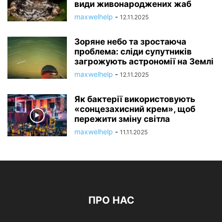
види живонароджених жаб
maxwelhelp
-
12.11.2025
Зоряне небо та зростаюча
проблема: сліди супутників
загрожують астрономії на Землі
maxwelhelp
-
12.11.2025
Як бактерії використовують
«сонцезахисний крем», щоб
пережити зміну світла
maxwelhelp
-
11.11.2025
ПРО НАС