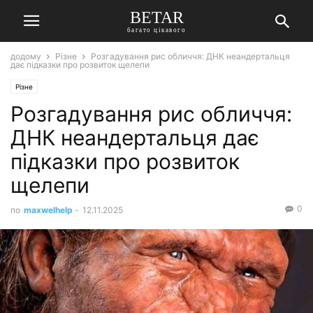
BETAR
багато цікавого
додому
Різне
Розгадування рис обличчя: ДНК неандертальця
дає підказки про розвиток щелепи
Різне
Розгадування рис обличчя:
ДНК неандертальця дає
підказки про розвиток
щелепи
0
по
maxwelhelp
-
12.11.2025