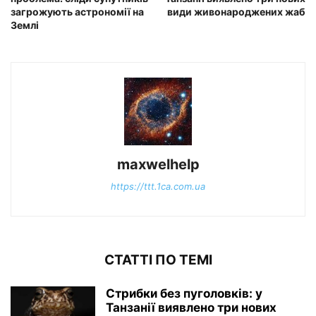
загрожують астрономії на
види живонароджених жаб
Землі
maxwelhelp
https://ttt.1ca.com.ua
СТАТТІ ПО ТЕМІ
Стрибки без пуголовків: у
Танзанії виявлено три нових