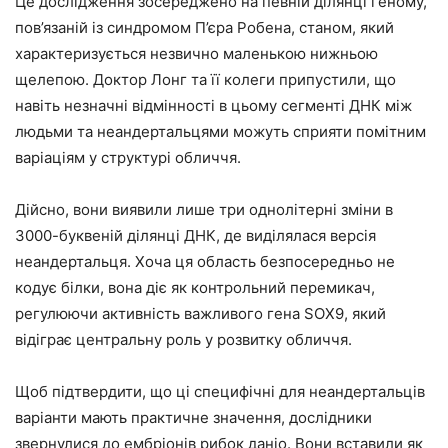
Це дослідження зосереджено на певній ділянці геному,
пов’язаній із синдромом П’єра Робена, станом, який
характеризується незвично маленькою нижньою
щелепою. Доктор Лонг та її колеги припустили, що
навіть незначні відмінності в цьому сегменті ДНК між
людьми та неандертальцями можуть сприяти помітним
варіаціям у структурі обличчя.
Дійсно, вони виявили лише три однолітерні зміни в
3000-буквеній ділянці ДНК, де виділялася версія
неандертальця. Хоча ця область безпосередньо не
кодує білки, вона діє як контрольний перемикач,
регулюючи активність важливого гена SOX9, який
відіграє центральну роль у розвитку обличчя.
Щоб підтвердити, що ці специфічні для неандертальців
варіанти мають практичне значення, дослідники
звернулися до ембріонів рибок даніо. Вони вставили як