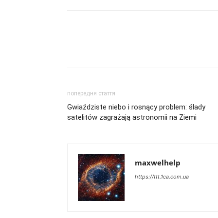
попередня стаття
Gwiaździste niebo i rosnący problem: ślady
satelitów zagrażają astronomii na Ziemi
maxwelhelp
https://ttt.1ca.com.ua