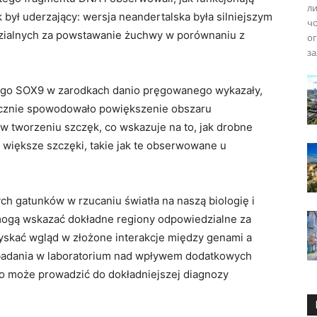
ли
był uderzający: wersja neandertalska była silniejszym
чо
ialnych za powstawanie żuchwy w porównaniu z
ог
за
go SOX9 w zarodkach danio pręgowanego wykazały,
ycznie spowodowało powiększenie obszaru
w tworzeniu szczęk, co wskazuje na to, jak drobne
 większe szczęki, takie jak te obserwowane u
ch gatunków w rzucaniu światła na naszą biologię i
ogą wskazać dokładne regiony odpowiedzialne za
zyskać wgląd w złożone interakcje między genami a
 badania w laboratorium nad wpływem dodatkowych
o może prowadzić do dokładniejszej diagnozy