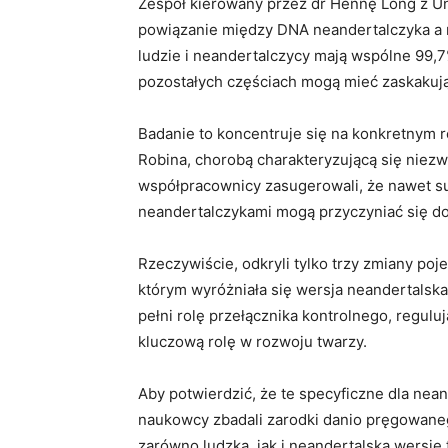
Zespół kierowany przez dr Hennę Long z Un
powiązanie między DNA neandertalczyka a 
ludzie i neandertalczycy mają wspólne 99,
pozostałych częściach mogą mieć zaskakuj
Badanie to koncentruje się na konkretnym
Robina, chorobą charakteryzującą się niezwy
współpracownicy zasugerowali, że nawet s
neandertalczykami mogą przyczyniać się d
Rzeczywiście, odkryli tylko trzy zmiany po
którym wyróżniała się wersja neandertalska
pełni rolę przełącznika kontrolnego, regu
kluczową rolę w rozwoju twarzy.
Aby potwierdzić, że te specyficzne dla nea
naukowcy zbadali zarodki danio pręgowan
zarówno ludzką, jak i neandertalską wersję