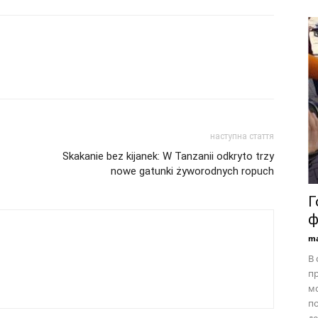
наступна стаття
Skakanie bez kijanek: W Tanzanii odkryto trzy
nowe gatunki żyworodnych ropuch
Г
ф
ma
В 
пр
мо
по