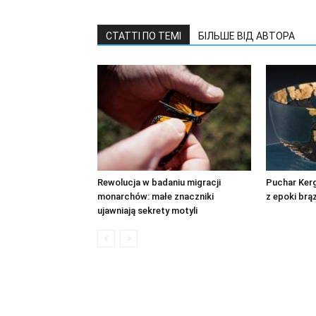
СТАТТІ ПО ТЕМІ
БІЛЬШЕ ВІД АВТОРА
Rewolucja w badaniu migracji
Puchar Kerg
monarchów: małe znaczniki
z epoki brą
ujawniają sekrety motyli