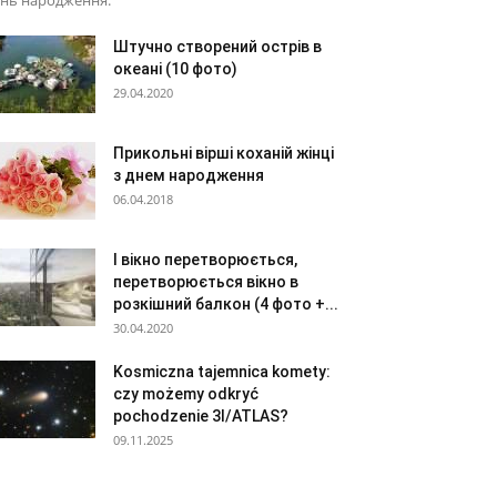
ень народження.
Штучно створений острів в
океані (10 фото)
29.04.2020
Прикольні вірші коханій жінці
з днем народження
06.04.2018
І вікно перетворюється,
перетворюється вікно в
розкішний балкон (4 фото +...
30.04.2020
Kosmiczna tajemnica komety:
czy możemy odkryć
pochodzenie 3I/ATLAS?
09.11.2025