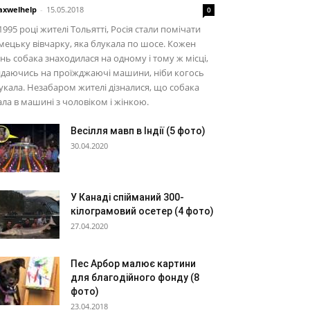
xwelhelp
-
15.05.2018
0
1995 році жителі Тольятті, Росія стали помічати
мецьку вівчарку, яка блукала по шосе. Кожен
нь собака знаходилася на одному і тому ж місці,
идаючись на проїжджаючі машини, ніби когось
кала. Незабаром жителі дізналися, що собака
ала в машині з чоловіком і жінкою.
Весілля мавп в Індії (5 фото)
30.04.2020
У Канаді спійманий 300-
кілограмовий осетер (4 фото)
27.04.2020
Пес Арбор малює картини
для благодійного фонду (8
фото)
23.04.2018