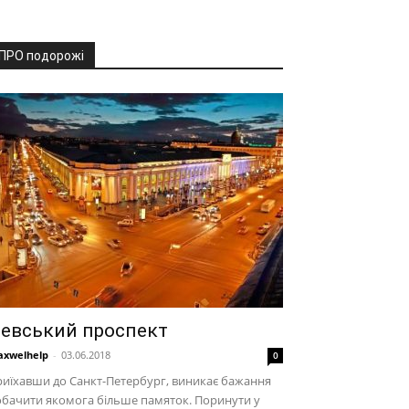
ПРО подорожі
евський проспект
xwelhelp
-
03.06.2018
0
иїхавши до Санкт-Петербург, виникає бажання
бачити якомога більше памяток. Поринути у