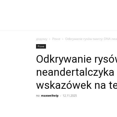
додому
Різне
Odkrywanie rysów twarzy: DNA nea
Різне
Odkrywanie rysó
neandertalczyka
wskazówek na te
по
maxwelhelp
-
12.11.2025