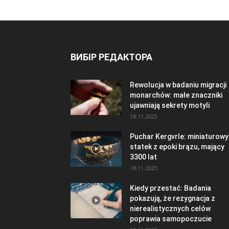
ВИБІР РЕДАКТОРА
Rewolucja w badaniu migracji
monarchów: małe znaczniki
ujawniają sekrety motyli
18.11.2025
Puchar Kergvrle: miniaturowy
statek z epoki brązu, mający
3300 lat
18.11.2025
Kiedy przestać: Badania
pokazują, że rezygnacja z
nierealistycznych celów
poprawia samopoczucie