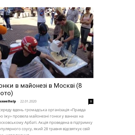
онки в майонезі в Москві (8
ото)
xwelhelp
-
22.01.2020
0
середу вдень громадська організація «Правда
о їжу» провела майонезні гонки у ваннах на
сковському Арбаті. Акція проведена в підтримку
пулярного соусу, який 28 травня відсвяткує свій