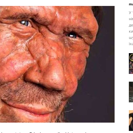
ma
У 
ні
де
к
шу
їх