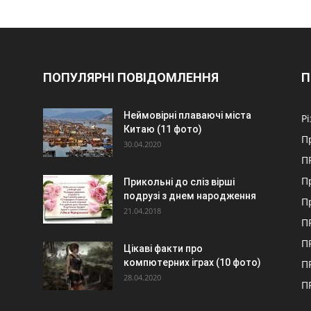
ПОПУЛЯРНІ ПОВІДОМЛЕННЯ
П
Неймовірні плаваючі міста
Р
Китаю (11 фото)
П
30.04.2020
П
П
Прикольні до сліз вірші
подрузі з днем народження
П
21.04.2018
П
П
Цікаві факти про
компютерних іграх (10 фото)
П
28.04.2020
П