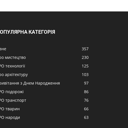
ОПУЛЯРНА КАТЕГОРІЯ
ізне
357
ро мистецтво
230
РО технології
125
ро архітектуру
103
ривітання з Днем Народження
97
РО подорожі
86
РО транспорт
76
РО тварин
66
РО народи
63