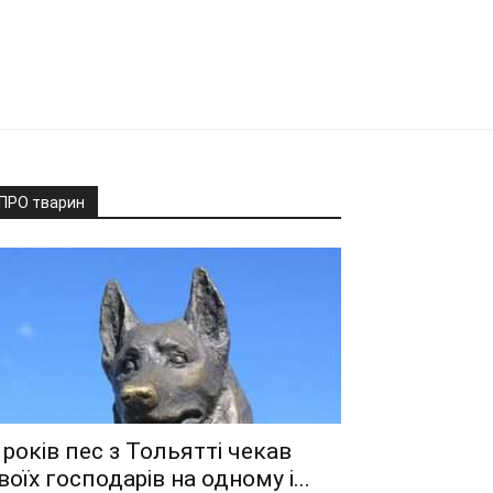
ПРО тварин
 років пес з Тольятті чекав
воїх господарів на одному і...