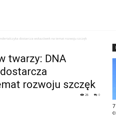
ndertalczyka dostarcza wskazówek na temat rozwoju szczęk
w twarzy: DNA
 dostarcza
mat rozwoju szczęk
26
0
7
с