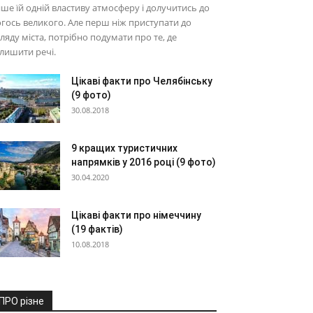
ше їй одній властиву атмосферу і долучитись до
гось великого. Але перш ніж приступати до
ляду міста, потрібно подумати про те, де
лишити речі.
Цікаві факти про Челябінську
(9 фото)
30.08.2018
9 кращих туристичних
напрямків у 2016 році (9 фото)
30.04.2020
Цікаві факти про німеччину
(19 фактів)
10.08.2018
ПРО різне