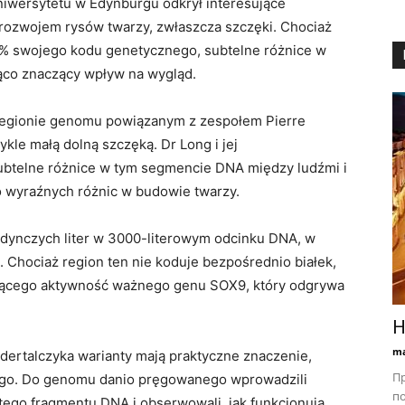
iwersytetu w Edynburgu odkrył interesujące
rozwojem rysów twarzy, zwłaszcza szczęki. Chociaż
7% swojego kodu genetycznego, subtelne różnice w
ąco znaczący wpływ na wygląd.
 regionie genomu powiązanym z zespołem Pierre
kle małą dolną szczęką. Dr Long i jej
ubtelne różnice w tym segmencie DNA między ludźmi i
o wyraźnych różnic w budowie twarzy.
jedynczych liter w 3000-literowym odcinku DNA, w
. Chociaż region ten nie koduje bezpośrednio białek,
lującego aktywność ważnego genu SOX9, który odgrywa
Н
ma
ndertalczyka warianty mają praktyczne znaczenie,
Пр
ego. Do genomu danio pręgowanego wprowadzili
по
 tego fragmentu DNA i obserwowali, jak funkcjonują